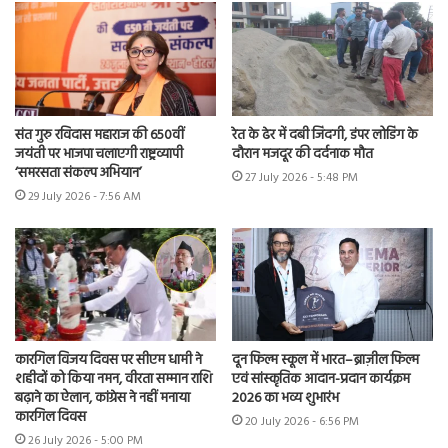
संत गुरु रविदास महाराज की 650वीं
रेत के ढेर में दबी जिंदगी, डंपर लोडिंग के
जयंती पर भाजपा चलाएगी राष्ट्रव्यापी
दौरान मजदूर की दर्दनाक मौत
‘समरसता संकल्प अभियान’
27 July 2026 - 5:48 PM
29 July 2026 - 7:56 AM
कारगिल विजय दिवस पर सीएम धामी ने
दून फिल्म स्कूल में भारत–ब्राज़ील फिल्म
शहीदों को किया नमन, वीरता सम्मान राशि
एवं सांस्कृतिक आदान-प्रदान कार्यक्रम
बढ़ाने का ऐलान, कांग्रेस ने नहीं मनाया
2026 का भव्य शुभारंभ
कारगिल दिवस
20 July 2026 - 6:56 PM
26 July 2026 - 5:00 PM