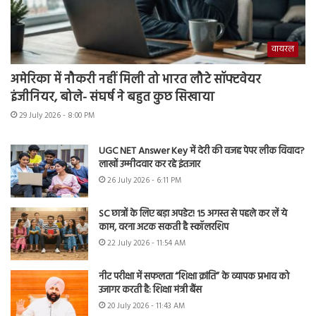
वायरल
अमेरिका में नौकरी नहीं मिली तो भारत लौटे सॉफ्टवेयर
इंजीनियर, बोले- संघर्ष ने बहुत कुछ सिखाया
29 July 2026 - 8:00 PM
UGC NET Answer Key में देरी की वजह पेपर लीक विवाद?
लाखों उम्मीदवार कर रहे इंतजार
26 July 2026 - 6:11 PM
SC छात्रों के लिए बड़ा अपडेट! 15 अगस्त से पहले कर लें ये
काम, वरना अटक सकती है स्कॉलरशिप
22 July 2026 - 11:54 AM
नीट परीक्षा में सफलता “शिक्षा क्रांति” के व्यापक प्रभाव को
उजागर करती है: शिक्षा मंत्री बैंस
20 July 2026 - 11:43 AM