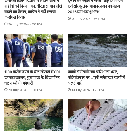
कारगिल विजय दिवस पर सीएम धामी ने
दून फिल्म स्कूल में भारत–ब्राज़ील फिल्म
शहीदों को किया नमन, वीरता सम्मान राशि
एवं सांस्कृतिक आदान-प्रदान कार्यक्रम
बढ़ाने का ऐलान, कांग्रेस ने नहीं मनाया
2026 का भव्य शुभारंभ
कारगिल दिवस
20 July 2026 - 6:56 PM
26 July 2026 - 5:00 PM
1109 करोड़ रुपये के बैंक घोटाले में CBI
पहाड़ों से मैदानों तक बारिश का असर,
का बड़ा एक्शन, गुप्ता पावर के ठिकानों पर
नदियां उफान पर… यूपी समेत कई राज्यों में
चार राज्यों में छापेमारी
अलर्ट जारी
20 July 2026 - 5:50 PM
18 July 2026 - 1:25 PM