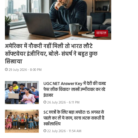
वायरल
अमेरिका में नौकरी नहीं मिली तो भारत लौटे
सॉफ्टवेयर इंजीनियर, बोले- संघर्ष ने बहुत कुछ
सिखाया
29 July 2026 - 8:00 PM
UGC NET Answer Key में देरी की वजह
पेपर लीक विवाद? लाखों उम्मीदवार कर रहे
इंतजार
26 July 2026 - 6:11 PM
SC छात्रों के लिए बड़ा अपडेट! 15 अगस्त से
पहले कर लें ये काम, वरना अटक सकती है
स्कॉलरशिप
22 July 2026 - 11:54 AM