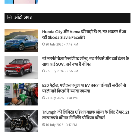
ऑटो जगत
Honda City और Verna की बढ़ी टेंशन, नए अवतार में आ
रही Skoda Slavia Facelift
30 July 2026 - 7:48 PM
नई मारुति ब्रेजा फेसलिफ्ट लॉन्च, नए फीचर्स और टर्बो इंजन के
साथ आई SUV, जानें क्या है कीमत
26 July 2026 - 3:56 PM
E20 पेट्रोल, फ्लेक्स फ्यूल या EV कार? नई गाड़ी खरीदने से
पहले जानें किसमें है ज्यादा फायदा
23 July 2026 - 7:41 PM
Triumph की लिमिटेड एडिशन बाइक लॉन्च के लिए तैयार, 21
लाख रुपये कीमत में मिलेंगे प्रीमियम फीचर्स
16 July 2026 - 3:17 PM