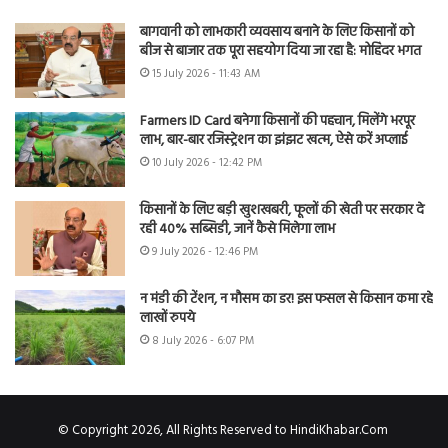
बागवानी को लाभकारी व्यवसाय बनाने के लिए किसानों को
बीज से बाजार तक पूरा सहयोग दिया जा रहा है: मोहिंदर भगत
15 July 2026 - 11:43 AM
Farmers ID Card बनेगा किसानों की पहचान, मिलेंगे भरपूर
लाभ, बार-बार रजिस्ट्रेशन का झंझट खत्म, ऐसे करें अप्लाई
10 July 2026 - 12:42 PM
किसानों के लिए बड़ी खुशखबरी, फूलों की खेती पर सरकार दे
रही 40% सब्सिडी, जानें कैसे मिलेगा लाभ
9 July 2026 - 12:46 PM
न मंडी की टेंशन, न मौसम का डर! इस फसल से किसान कमा रहे
लाखों रुपये
8 July 2026 - 6:07 PM
© Copyright 2026, All Rights Reserved to HindiKhabar.Com