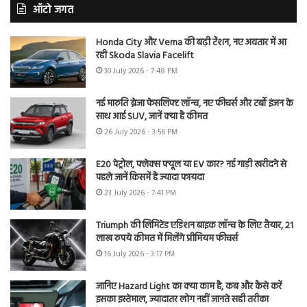
ऑटो जगत
Honda City और Verna की बढ़ी टेंशन, नए अवतार में आ
रही Skoda Slavia Facelift
30 July 2026 - 7:48 PM
नई मारुति ब्रेजा फेसलिफ्ट लॉन्च, नए फीचर्स और टर्बो इंजन के
साथ आई SUV, जानें क्या है कीमत
26 July 2026 - 3:56 PM
E20 पेट्रोल, फ्लेक्स फ्यूल या EV कार? नई गाड़ी खरीदने से
पहले जानें किसमें है ज्यादा फायदा
23 July 2026 - 7:41 PM
Triumph की लिमिटेड एडिशन बाइक लॉन्च के लिए तैयार, 21
लाख रुपये कीमत में मिलेंगे प्रीमियम फीचर्स
16 July 2026 - 3:17 PM
जानिए Hazard Light का क्या काम है, कब और कैसे करें
इसका इस्तेमाल, ज्यादातर लोग नहीं जानते सही तरीका