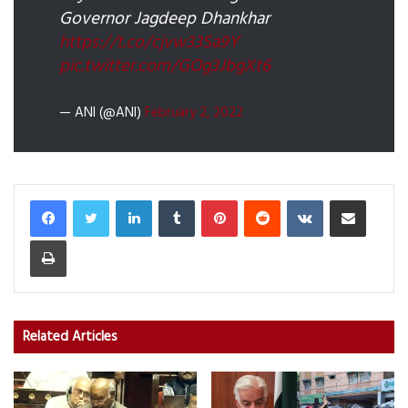
Governor Jagdeep Dhankhar
https://t.co/cjvw33Sa9Y
pic.twitter.com/GOg3JbgXt6
— ANI (@ANI)
February 2, 2022
LinkedIn
Tumblr
Pinterest
Reddit
VKontakte
Share via Email
Print
Related Articles