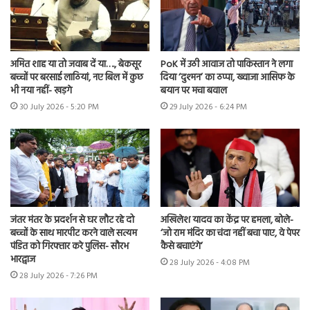
अमित शाह या तो जवाब दें या…., बेकसूर
PoK में उठी आवाज तो पाकिस्तान ने लगा
बच्चों पर बरसाई लाठियां, नए बिल में कुछ
दिया ‘दुश्मन’ का ठप्पा, ख्वाजा आसिफ के
भी नया नहीं- खड़गे
बयान पर मचा बवाल
30 July 2026 - 5:20 PM
29 July 2026 - 6:24 PM
जंतर मंतर के प्रदर्शन से घर लौट रहे दो
अखिलेश यादव का केंद्र पर हमला, बोले-
बच्चों के साथ मारपीट करने वाले सत्यम
‘जो राम मंदिर का चंदा नहीं बचा पाए, वे पेपर
पंडित को गिरफ्तार करे पुलिस- सौरभ
कैसे बचाएंगे’
भारद्वाज
28 July 2026 - 4:08 PM
28 July 2026 - 7:26 PM