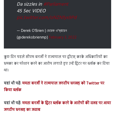
Da sizzles in
#Parliament
45 Sec VIDEO
pic.twitter.com/oNZNfyx9Pd
— Derek O'Brien | ডেরেক ও'ব্রায়েন
(@derekobrienmp)
February 3, 2022
कुछ दिन पहले सीएम बनर्जी ने राज्यपाल पर ट्वीटस् करके अधिकारियों का
धमका कर परेशान करने का आरोप लगाते हुए उन्हें ट्विटर पर ब्लॉक कर दिया
था।
यहां भी पढ़ें:
ममता बनर्जी ने राज्यपाल जगदीप धनखड़ को Twitter पर
किया ब्लॉक
यहां भी पढ़ें:
ममता बनर्जी के ट्विटर ब्लॉक करने के आरोपों की वजह पर आया
जगदीप धनखड़ का जवाब