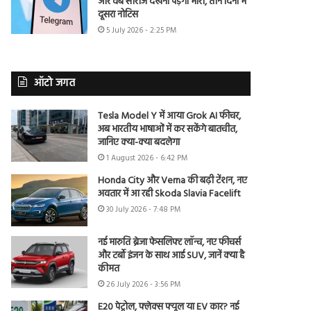
और वेब सीरीज देखना पड़ेगा भारी, तीन दिनों में
दूसरा नोटिस
5 July 2026 - 2:25 PM
ऑटो जगत
Tesla Model Y में आया Grok AI फीचर,
अब भारतीय भाषाओं में कर सकेंगे बातचीत,
जानिए क्या-क्या बदलेगा
1 August 2026 - 6:42 PM
Honda City और Verna की बढ़ी टेंशन, नए
अवतार में आ रही Skoda Slavia Facelift
30 July 2026 - 7:48 PM
नई मारुति ब्रेजा फेसलिफ्ट लॉन्च, नए फीचर्स
और टर्बो इंजन के साथ आई SUV, जानें क्या है
कीमत
26 July 2026 - 3:56 PM
E20 पेट्रोल, फ्लेक्स फ्यूल या EV कार? नई