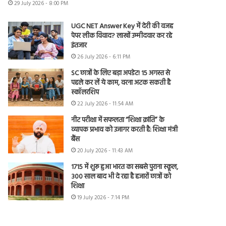
29 July 2026 - 8:00 PM
UGC NET Answer Key में देरी की वजह
पेपर लीक विवाद? लाखों उम्मीदवार कर रहे
इंतजार
26 July 2026 - 6:11 PM
SC छात्रों के लिए बड़ा अपडेट! 15 अगस्त से
पहले कर लें ये काम, वरना अटक सकती है
स्कॉलरशिप
22 July 2026 - 11:54 AM
नीट परीक्षा में सफलता “शिक्षा क्रांति” के
व्यापक प्रभाव को उजागर करती है: शिक्षा मंत्री
बैंस
20 July 2026 - 11:43 AM
1715 में शुरू हुआ भारत का सबसे पुराना स्कूल,
300 साल बाद भी दे रहा है हजारों छात्रों को
शिक्षा
19 July 2026 - 7:14 PM