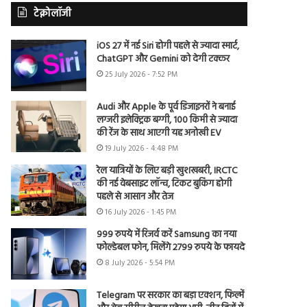
टेक्नोलॉजी
iOS 27 में नई Siri होगी पहले से ज्यादा स्मार्ट,
ChatGPT और Gemini को देगी टक्कर
25 July 2026 - 7:52 PM
Audi और Apple के पूर्व डिजाइनरों ने बनाई
लग्जरी इलेक्ट्रिक बग्गी, 100 किमी से ज्यादा
की रेंज के साथ आएगी यह अनोखी EV
19 July 2026 - 4:48 PM
रेल यात्रियों के लिए बड़ी खुशखबरी, IRCTC
की नई वेबसाइट लॉन्च, टिकट बुकिंग होगी
पहले से आसान और तेज
16 July 2026 - 1:45 PM
999 रुपये में रिजर्व करें Samsung का नया
फोल्डेबल फोन, मिलेंगे 2799 रुपये के फायदे
8 July 2026 - 5:54 PM
Telegram पर सरकार का बड़ा एक्शन, फिल्में