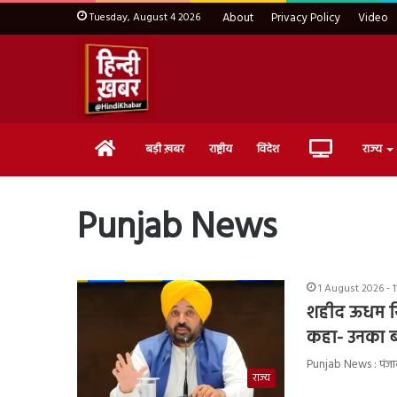
Tuesday, August 4 2026
About
Privacy Policy
Video
Home
Live
बड़ी ख़बर
राष्ट्रीय
विदेश
राज्य
TV
Punjab News
1 August 2026 - 
शहीद ऊधम सिं
कहा- उनका बल
Punjab News : पंजाब 
राज्य