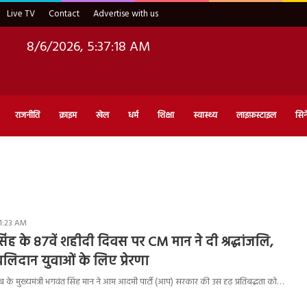
Live TV
Contact
Advertise with us
8/6/2026, 5:37:19 AM
राजनीति
क्राइम
खेल
धर्म
शिक्षा
स्वास्थ्य
लाइफ़स्टाइल
सिन
11:23 AM
ह के 87वें शहीदी दिवस पर CM मान ने दी श्रद्धांजलि,
िदान युवाओं के लिए प्रेरणा
के मुख्यमंत्री भगवंत सिंह मान ने आम आदमी पार्टी (आप) सरकार की उस दृढ़ प्रतिबद्धता को…