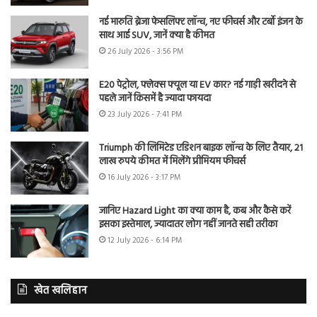
नई मारुति ब्रेजा फेसलिफ्ट लॉन्च, नए फीचर्स और टर्बो इंजन के
साथ आई SUV, जानें क्या है कीमत
26 July 2026 - 3:56 PM
E20 पेट्रोल, फ्लेक्स फ्यूल या EV कार? नई गाड़ी खरीदने से
पहले जानें किसमें है ज्यादा फायदा
23 July 2026 - 7:41 PM
Triumph की लिमिटेड एडिशन बाइक लॉन्च के लिए तैयार, 21
लाख रुपये कीमत में मिलेंगे प्रीमियम फीचर्स
16 July 2026 - 3:17 PM
जानिए Hazard Light का क्या काम है, कब और कैसे करें
इसका इस्तेमाल, ज्यादातर लोग नहीं जानते सही तरीका
12 July 2026 - 6:14 PM
खेत खलिहान