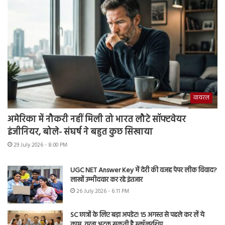
वायरल
अमेरिका में नौकरी नहीं मिली तो भारत लौटे सॉफ्टवेयर
इंजीनियर, बोले- संघर्ष ने बहुत कुछ सिखाया
29 July 2026 - 8:00 PM
UGC NET Answer Key में देरी की वजह पेपर लीक विवाद?
लाखों उम्मीदवार कर रहे इंतजार
26 July 2026 - 6:11 PM
SC छात्रों के लिए बड़ा अपडेट! 15 अगस्त से पहले कर लें ये
काम, वरना अटक सकती है स्कॉलरशिप