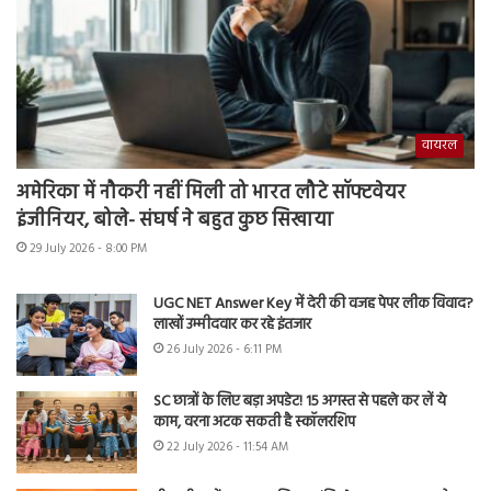
वायरल
अमेरिका में नौकरी नहीं मिली तो भारत लौटे सॉफ्टवेयर
इंजीनियर, बोले- संघर्ष ने बहुत कुछ सिखाया
29 July 2026 - 8:00 PM
UGC NET Answer Key में देरी की वजह पेपर लीक विवाद?
लाखों उम्मीदवार कर रहे इंतजार
26 July 2026 - 6:11 PM
SC छात्रों के लिए बड़ा अपडेट! 15 अगस्त से पहले कर लें ये
काम, वरना अटक सकती है स्कॉलरशिप
22 July 2026 - 11:54 AM