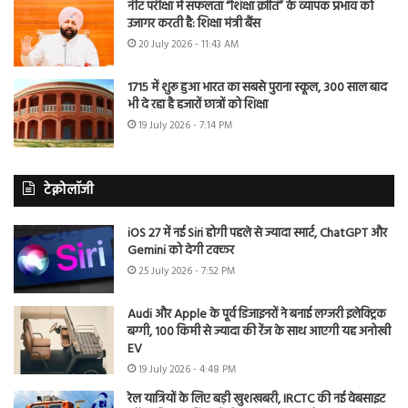
नीट परीक्षा में सफलता “शिक्षा क्रांति” के व्यापक प्रभाव को
उजागर करती है: शिक्षा मंत्री बैंस
20 July 2026 - 11:43 AM
1715 में शुरू हुआ भारत का सबसे पुराना स्कूल, 300 साल बाद
भी दे रहा है हजारों छात्रों को शिक्षा
19 July 2026 - 7:14 PM
टेक्नोलॉजी
iOS 27 में नई Siri होगी पहले से ज्यादा स्मार्ट, ChatGPT और
Gemini को देगी टक्कर
25 July 2026 - 7:52 PM
Audi और Apple के पूर्व डिजाइनरों ने बनाई लग्जरी इलेक्ट्रिक
बग्गी, 100 किमी से ज्यादा की रेंज के साथ आएगी यह अनोखी
EV
19 July 2026 - 4:48 PM
रेल यात्रियों के लिए बड़ी खुशखबरी, IRCTC की नई वेबसाइट