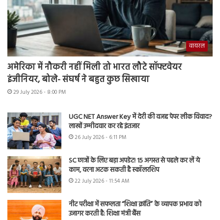
वायरल
अमेरिका में नौकरी नहीं मिली तो भारत लौटे सॉफ्टवेयर
इंजीनियर, बोले- संघर्ष ने बहुत कुछ सिखाया
29 July 2026 - 8:00 PM
UGC NET Answer Key में देरी की वजह पेपर लीक विवाद?
लाखों उम्मीदवार कर रहे इंतजार
26 July 2026 - 6:11 PM
SC छात्रों के लिए बड़ा अपडेट! 15 अगस्त से पहले कर लें ये
काम, वरना अटक सकती है स्कॉलरशिप
22 July 2026 - 11:54 AM
नीट परीक्षा में सफलता “शिक्षा क्रांति” के व्यापक प्रभाव को
उजागर करती है: शिक्षा मंत्री बैंस