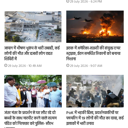
29 July 2026 - 6:24 PM
जापान में भीषण भूकंप से भारी तबाही, कई
इराक में अमेरिका-सऊदी की संयुक्त एयर
लोगों की मौत और हजारों लोग राहत
स्ट्राइक, ईरान समर्थित ठिकानों को बनाया
शिविरों में
निशाना
29 July 2026 - 10:49 AM
29 July 2026 - 9:07 AM
जंतर मंतर के प्रदर्शन से घर लौट रहे दो
PoK में भड़की हिंसा, प्रदर्शनकारियों पर
बच्चों के साथ मारपीट करने वाले सत्यम
फायरिंग में 19 लोगों की मौत का दावा, कई
पंडित को गिरफ्तार करे पुलिस- सौरभ
इलाकों में भारी तनाव