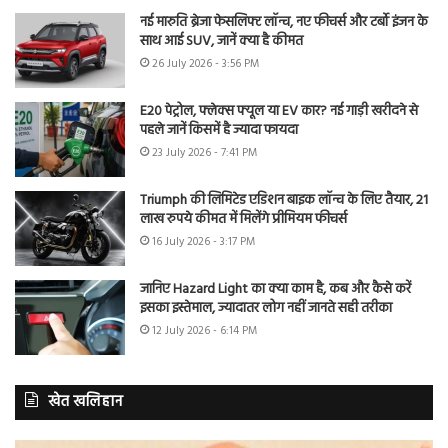
नई मारुति ब्रेजा फेसलिफ्ट लॉन्च, नए फीचर्स और टर्बो इंजन के
साथ आई SUV, जानें क्या है कीमत
26 July 2026 - 3:56 PM
E20 पेट्रोल, फ्लेक्स फ्यूल या EV कार? नई गाड़ी खरीदने से
पहले जानें किसमें है ज्यादा फायदा
23 July 2026 - 7:41 PM
Triumph की लिमिटेड एडिशन बाइक लॉन्च के लिए तैयार, 21
लाख रुपये कीमत में मिलेंगे प्रीमियम फीचर्स
16 July 2026 - 3:17 PM
जानिए Hazard Light का क्या काम है, कब और कैसे करें
इसका इस्तेमाल, ज्यादातर लोग नहीं जानते सही तरीका
12 July 2026 - 6:14 PM
खेत खलिहान