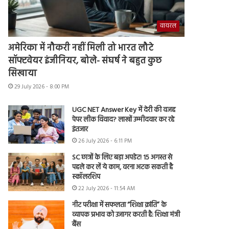
वायरल
अमेरिका में नौकरी नहीं मिली तो भारत लौटे
सॉफ्टवेयर इंजीनियर, बोले- संघर्ष ने बहुत कुछ
सिखाया
29 July 2026 - 8:00 PM
UGC NET Answer Key में देरी की वजह
पेपर लीक विवाद? लाखों उम्मीदवार कर रहे
इंतजार
26 July 2026 - 6:11 PM
SC छात्रों के लिए बड़ा अपडेट! 15 अगस्त से
पहले कर लें ये काम, वरना अटक सकती है
स्कॉलरशिप
22 July 2026 - 11:54 AM
नीट परीक्षा में सफलता “शिक्षा क्रांति” के
व्यापक प्रभाव को उजागर करती है: शिक्षा मंत्री
बैंस