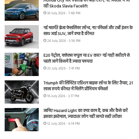
Honda City और Verna की बढ़ी टेंशन, नए अवतार में आ
रही Skoda Slavia Facelift
30 July 2026 - 7:48 PM
नई मारुति ब्रेजा फेसलिफ्ट लॉन्च, नए फीचर्स और टर्बो इंजन के
साथ आई SUV, जानें क्या है कीमत
26 July 2026 - 3:56 PM
E20 पेट्रोल, फ्लेक्स फ्यूल या EV कार? नई गाड़ी खरीदने से
पहले जानें किसमें है ज्यादा फायदा
23 July 2026 - 7:41 PM
Triumph की लिमिटेड एडिशन बाइक लॉन्च के लिए तैयार, 21
लाख रुपये कीमत में मिलेंगे प्रीमियम फीचर्स
16 July 2026 - 3:17 PM
जानिए Hazard Light का क्या काम है, कब और कैसे करें
इसका इस्तेमाल, ज्यादातर लोग नहीं जानते सही तरीका
12 July 2026 - 6:14 PM