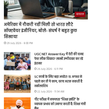
वायरल
अमेरिका में नौकरी नहीं मिली तो भारत लौटे
सॉफ्टवेयर इंजीनियर, बोले- संघर्ष ने बहुत कुछ
सिखाया
29 July 2026 - 8:00 PM
UGC NET Answer Key में देरी की वजह
पेपर लीक विवाद? लाखों उम्मीदवार कर रहे
इंतजार
26 July 2026 - 6:11 PM
SC छात्रों के लिए बड़ा अपडेट! 15 अगस्त से
पहले कर लें ये काम, वरना अटक सकती है
स्कॉलरशिप
22 July 2026 - 11:54 AM
नीट परीक्षा में सफलता “शिक्षा क्रांति” के
व्यापक प्रभाव को उजागर करती है: शिक्षा मंत्री
बैंस