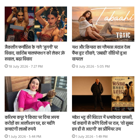
जैकलीन फर्नांडिस के गाने ‘जुगनी’ पर
यश और कियारा का ग्लैमरस अंदाज देख
विवाद, वार्डरोब मालफंक्शन को लेकर उठे
फैंस हुए दीवाने, ‘तबाही’ वीडियो हुआ
सवाल, बढ़ा विवाद
वायरल
18 July 2026 - 7:27 PM
8 July 2026 - 5:05 PM
करिश्मा कपूर ने किराए पर दिया अपना
महेश भट्ट की थिएटर में धमाकेदार वापसी,
करोड़ों का आलीशान घर, हर महीने
नई कहानी से करेंगे दिलों पर राज, ‘वो सुबह
कमाएंगी लाखों रुपये
हम ही से आएगी’ का प्रीमियर तय
1 July 2026 - 5:44 PM
1 July 2026 - 1:49 PM