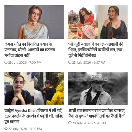
कंगना रनौत का विवादित बयान पर
‘भोजपुरी बवाल’ में काजल-अम्रपाली की
पलटवार, बोलीं- आजादी का मतलब
भिड़ंत, इनसिक्योरिटी पर छिड़ी जंग, एक-
मर्यादा तोड़ना नहीं
दूजे से भिड़ीं हसिनाएं
29 July 2026 - 7:00 PM
25 July 2026 - 6:57 PM
एक्ट्रेस Ayesha Khan हिरासत में ली गईं,
आधी रात सलमान खान का पोस्ट वायरल,
CJP प्रदर्शन के समर्थन में पहुंची थीं, जानिए
फैंस से पूछा- “आपकी तबीयत कैसी है?”
पूरा मामला
20 July 2026 - 5:30 PM
22 July 2026 - 8:09 PM