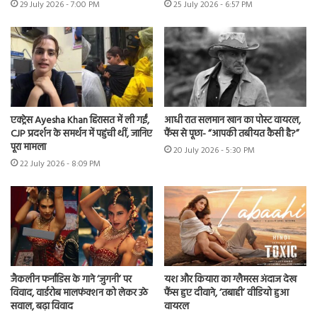
29 July 2026 - 7:00 PM
25 July 2026 - 6:57 PM
एक्ट्रेस Ayesha Khan हिरासत में ली गईं,
आधी रात सलमान खान का पोस्ट वायरल,
CJP प्रदर्शन के समर्थन में पहुंची थीं, जानिए
फैंस से पूछा- “आपकी तबीयत कैसी है?”
पूरा मामला
20 July 2026 - 5:30 PM
22 July 2026 - 8:09 PM
जैकलीन फर्नांडिस के गाने ‘जुगनी’ पर
यश और कियारा का ग्लैमरस अंदाज देख
विवाद, वार्डरोब मालफंक्शन को लेकर उठे
फैंस हुए दीवाने, ‘तबाही’ वीडियो हुआ
सवाल, बढ़ा विवाद
वायरल