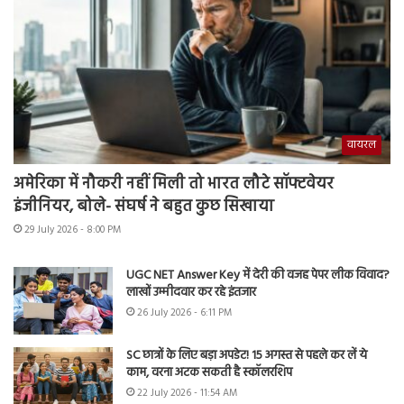
वायरल
अमेरिका में नौकरी नहीं मिली तो भारत लौटे सॉफ्टवेयर
इंजीनियर, बोले- संघर्ष ने बहुत कुछ सिखाया
29 July 2026 - 8:00 PM
UGC NET Answer Key में देरी की वजह पेपर लीक विवाद?
लाखों उम्मीदवार कर रहे इंतजार
26 July 2026 - 6:11 PM
SC छात्रों के लिए बड़ा अपडेट! 15 अगस्त से पहले कर लें ये
काम, वरना अटक सकती है स्कॉलरशिप
22 July 2026 - 11:54 AM