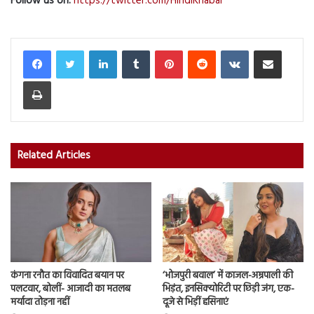
Follow us on:
https://twitter.com/HindiKhabar
LinkedIn
Tumblr
Pinterest
Reddit
VKontakte
Share via Email
Print
Related Articles
कंगना रनौत का विवादित बयान पर
‘भोजपुरी बवाल’ में काजल-अम्रपाली की
पलटवार, बोलीं- आजादी का मतलब
भिड़ंत, इनसिक्योरिटी पर छिड़ी जंग, एक-
मर्यादा तोड़ना नहीं
दूजे से भिड़ीं हसिनाएं