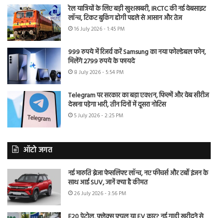
रेल यात्रियों के लिए बड़ी खुशखबरी, IRCTC की नई वेबसाइट
लॉन्च, टिकट बुकिंग होगी पहले से आसान और तेज
16 July 2026 - 1:45 PM
999 रुपये में रिजर्व करें Samsung का नया फोल्डेबल फोन,
मिलेंगे 2799 रुपये के फायदे
8 July 2026 - 5:54 PM
Telegram पर सरकार का बड़ा एक्शन, फिल्में और वेब सीरीज
देखना पड़ेगा भारी, तीन दिनों में दूसरा नोटिस
5 July 2026 - 2:25 PM
ऑटो जगत
नई मारुति ब्रेजा फेसलिफ्ट लॉन्च, नए फीचर्स और टर्बो इंजन के
साथ आई SUV, जानें क्या है कीमत
26 July 2026 - 3:56 PM
E20 पेट्रोल, फ्लेक्स फ्यूल या EV कार? नई गाड़ी खरीदने से