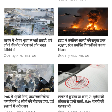
जापान में भीषण भूकंप से भारी तबाही, कई
इराक में अमेरिका-सऊदी की संयुक्त एयर
लोगों की मौत और हजारों लोग राहत
स्ट्राइक, ईरान समर्थित ठिकानों को बनाया
शिविरों में
निशाना
29 July 2026 - 10:49 AM
29 July 2026 - 9:07 AM
PoK में भड़की हिंसा, प्रदर्शनकारियों पर
जापान में कुदरत का कहर, 7.1 भूकंप की
फायरिंग में 19 लोगों की मौत का दावा, कई
तीव्रता से कांपी धरती, JMA ने जारी की
इलाकों में भारी तनाव
एडवाइजरी