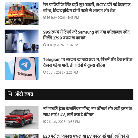
रेल यात्रियों के लिए बड़ी खुशखबरी, IRCTC की नई वेबसाइट
लॉन्च, टिकट बुकिंग होगी पहले से आसान और तेज
16 July 2026 - 1:45 PM
999 रुपये में रिजर्व करें Samsung का नया फोल्डेबल फोन,
मिलेंगे 2799 रुपये के फायदे
8 July 2026 - 5:54 PM
Telegram पर सरकार का बड़ा एक्शन, फिल्में और वेब सीरीज
देखना पड़ेगा भारी, तीन दिनों में दूसरा नोटिस
5 July 2026 - 2:25 PM
ऑटो जगत
नई मारुति ब्रेजा फेसलिफ्ट लॉन्च, नए फीचर्स और टर्बो इंजन के
साथ आई SUV, जानें क्या है कीमत
26 July 2026 - 3:56 PM
E20 पेट्रोल, फ्लेक्स फ्यूल या EV कार? नई गाड़ी खरीदने से