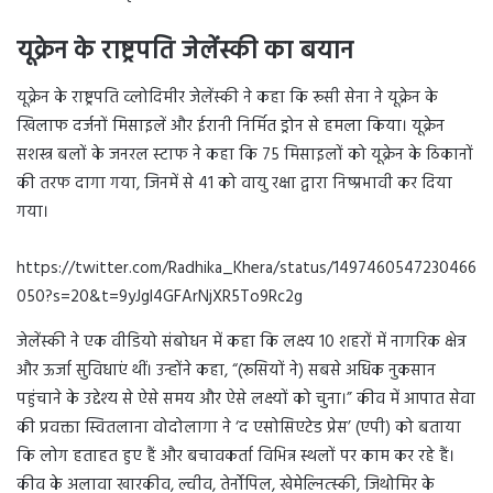
यूक्रेन के राष्ट्रपति जेलेंस्की का बयान
यूक्रेन के राष्ट्रपति व्लोदिमीर जेलेंस्की ने कहा कि रूसी सेना ने यूक्रेन के
खिलाफ दर्जनों मिसाइलें और ईरानी निर्मित ड्रोन से हमला किया। यूक्रेन
सशस्त्र बलों के जनरल स्टाफ ने कहा कि 75 मिसाइलों को यूक्रेन के ठिकानों
की तरफ दागा गया, जिनमें से 41 को वायु रक्षा द्वारा निष्प्रभावी कर दिया
गया।
https://twitter.com/Radhika_Khera/status/1497460547230466
050?s=20&t=9yJgI4GFArNjXR5To9Rc2g
जेलेंस्की ने एक वीडियो संबोधन में कहा कि लक्ष्य 10 शहरों में नागरिक क्षेत्र
और ऊर्जा सुविधाएं थीं। उन्होंने कहा, “(रूसियों ने) सबसे अधिक नुकसान
पहुंचाने के उद्देश्य से ऐसे समय और ऐसे लक्ष्यों को चुना।” कीव में आपात सेवा
की प्रवक्ता स्वितलाना वोदोलागा ने ‘द एसोसिएटेड प्रेस’ (एपी) को बताया
कि लोग हताहत हुए हैं और बचावकर्ता विभिन्न स्थलों पर काम कर रहे हैं।
कीव के अलावा खारकीव, ल्वीव, तेर्नोपिल, खेमेल्नित्स्की, जिथोमिर के