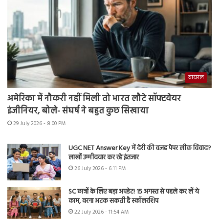
वायरल
अमेरिका में नौकरी नहीं मिली तो भारत लौटे सॉफ्टवेयर
इंजीनियर, बोले- संघर्ष ने बहुत कुछ सिखाया
29 July 2026 - 8:00 PM
UGC NET Answer Key में देरी की वजह पेपर लीक विवाद?
लाखों उम्मीदवार कर रहे इंतजार
26 July 2026 - 6:11 PM
SC छात्रों के लिए बड़ा अपडेट! 15 अगस्त से पहले कर लें ये
काम, वरना अटक सकती है स्कॉलरशिप
22 July 2026 - 11:54 AM