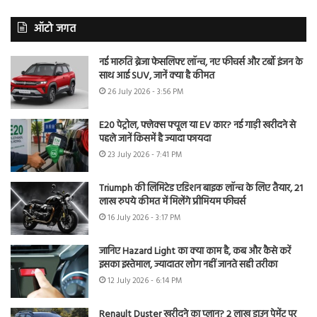
ऑटो जगत
नई मारुति ब्रेजा फेसलिफ्ट लॉन्च, नए फीचर्स और टर्बो इंजन के
साथ आई SUV, जानें क्या है कीमत
26 July 2026 - 3:56 PM
E20 पेट्रोल, फ्लेक्स फ्यूल या EV कार? नई गाड़ी खरीदने से
पहले जानें किसमें है ज्यादा फायदा
23 July 2026 - 7:41 PM
Triumph की लिमिटेड एडिशन बाइक लॉन्च के लिए तैयार, 21
लाख रुपये कीमत में मिलेंगे प्रीमियम फीचर्स
16 July 2026 - 3:17 PM
जानिए Hazard Light का क्या काम है, कब और कैसे करें
इसका इस्तेमाल, ज्यादातर लोग नहीं जानते सही तरीका
12 July 2026 - 6:14 PM
Renault Duster खरीदने का प्लान? 2 लाख डाउन पेमेंट पर