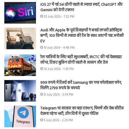
iOS 27 में नई Siri होगी पहले से ज्यादा स्मार्ट, ChatGPT और
Gemini को देगी टक्कर
25 July 2026 - 7:52 PM
Audi और Apple के पूर्व डिजाइनरों ने बनाई लग्जरी इलेक्ट्रिक
बग्गी, 100 किमी से ज्यादा की रेंज के साथ आएगी यह अनोखी
EV
19 July 2026 - 4:48 PM
रेल यात्रियों के लिए बड़ी खुशखबरी, IRCTC की नई वेबसाइट
लॉन्च, टिकट बुकिंग होगी पहले से आसान और तेज
16 July 2026 - 1:45 PM
999 रुपये में रिजर्व करें Samsung का नया फोल्डेबल फोन,
मिलेंगे 2799 रुपये के फायदे
8 July 2026 - 5:54 PM
Telegram पर सरकार का बड़ा एक्शन, फिल्में और वेब सीरीज
देखना पड़ेगा भारी, तीन दिनों में दूसरा नोटिस
5 July 2026 - 2:25 PM