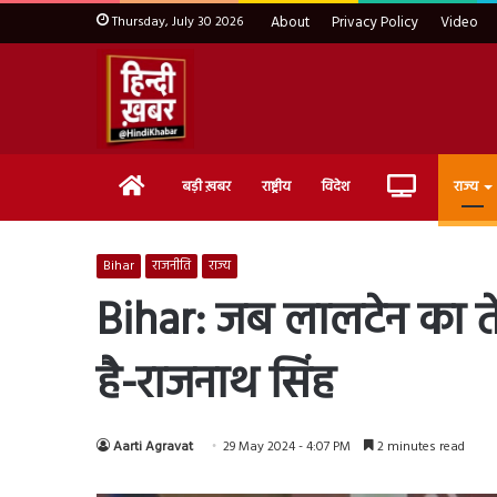
Thursday, July 30 2026
About
Privacy Policy
Video
Home
Live
बड़ी ख़बर
राष्ट्रीय
विदेश
राज्य
TV
Bihar
राजनीति
राज्य
Bihar: जब लालटेन का ते
है-राजनाथ सिंह
Aarti Agravat
29 May 2024 - 4:07 PM
2 minutes read