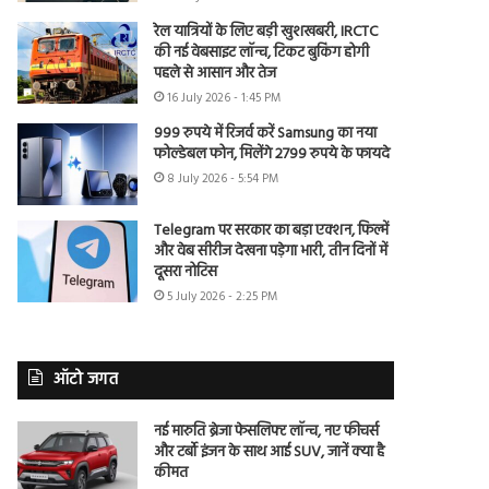
रेल यात्रियों के लिए बड़ी खुशखबरी, IRCTC
की नई वेबसाइट लॉन्च, टिकट बुकिंग होगी
पहले से आसान और तेज
16 July 2026 - 1:45 PM
999 रुपये में रिजर्व करें Samsung का नया
फोल्डेबल फोन, मिलेंगे 2799 रुपये के फायदे
8 July 2026 - 5:54 PM
Telegram पर सरकार का बड़ा एक्शन, फिल्में
और वेब सीरीज देखना पड़ेगा भारी, तीन दिनों में
दूसरा नोटिस
5 July 2026 - 2:25 PM
ऑटो जगत
नई मारुति ब्रेजा फेसलिफ्ट लॉन्च, नए फीचर्स
और टर्बो इंजन के साथ आई SUV, जानें क्या है
कीमत