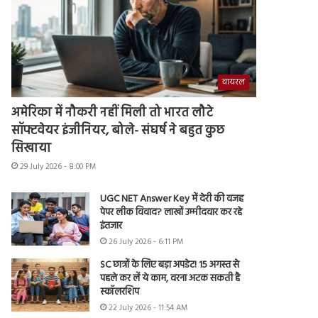
वायरल
अमेरिका में नौकरी नहीं मिली तो भारत लौटे
सॉफ्टवेयर इंजीनियर, बोले- संघर्ष ने बहुत कुछ
सिखाया
29 July 2026 - 8:00 PM
UGC NET Answer Key में देरी की वजह
पेपर लीक विवाद? लाखों उम्मीदवार कर रहे
इंतजार
26 July 2026 - 6:11 PM
SC छात्रों के लिए बड़ा अपडेट! 15 अगस्त से
पहले कर लें ये काम, वरना अटक सकती है
स्कॉलरशिप
22 July 2026 - 11:54 AM