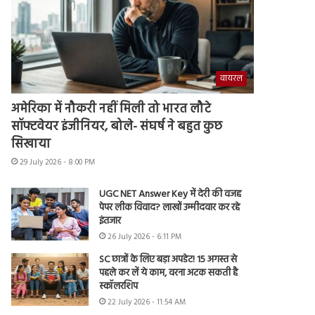
वायरल
अमेरिका में नौकरी नहीं मिली तो भारत लौटे
सॉफ्टवेयर इंजीनियर, बोले- संघर्ष ने बहुत कुछ
सिखाया
29 July 2026 - 8:00 PM
UGC NET Answer Key में देरी की वजह
पेपर लीक विवाद? लाखों उम्मीदवार कर रहे
इंतजार
26 July 2026 - 6:11 PM
SC छात्रों के लिए बड़ा अपडेट! 15 अगस्त से
पहले कर लें ये काम, वरना अटक सकती है
स्कॉलरशिप
22 July 2026 - 11:54 AM