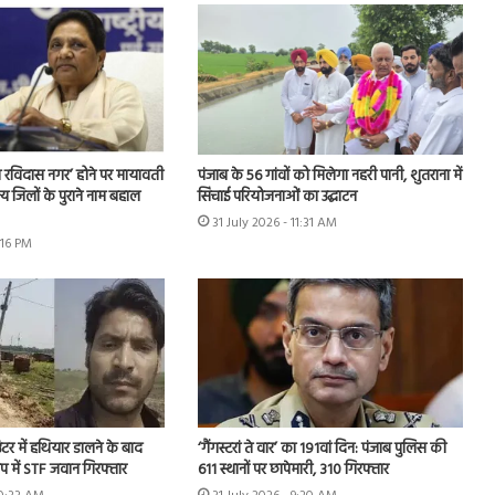
 रविदास नगर’ होने पर मायावती
पंजाब के 56 गांवों को मिलेगा नहरी पानी, शुतराना में
्य जिलों के पुराने नाम बहाल
सिंचाई परियोजनाओं का उद्घाटन
31 July 2026 - 11:31 AM
:16 PM
टर में हथियार डालने के बाद
‘गैंगस्टरां ते वार’ का 191वां दिन: पंजाब पुलिस की
प में STF जवान गिरफ्तार
611 स्थानों पर छापेमारी, 310 गिरफ्तार