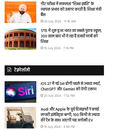
नीट परीक्षा में सफलता “शिक्षा क्रांति” के
व्यापक प्रभाव को उजागर करती है: शिक्षा मंत्री
बैंस
20 July 2026 - 11:43 AM
1715 में शुरू हुआ भारत का सबसे पुराना स्कूल,
300 साल बाद भी दे रहा है हजारों छात्रों को
शिक्षा
19 July 2026 - 7:14 PM
टेक्नोलॉजी
iOS 27 में नई Siri होगी पहले से ज्यादा स्मार्ट,
ChatGPT और Gemini को देगी टक्कर
25 July 2026 - 7:52 PM
Audi और Apple के पूर्व डिजाइनरों ने बनाई
लग्जरी इलेक्ट्रिक बग्गी, 100 किमी से ज्यादा
की रेंज के साथ आएगी यह अनोखी EV
19 July 2026 - 4:48 PM