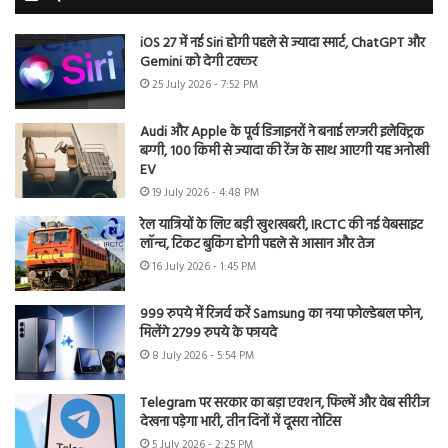
iOS 27 में नई Siri होगी पहले से ज्यादा स्मार्ट, ChatGPT और
Gemini को देगी टक्कर
25 July 2026 - 7:52 PM
Audi और Apple के पूर्व डिजाइनरों ने बनाई लग्जरी इलेक्ट्रिक
बग्गी, 100 किमी से ज्यादा की रेंज के साथ आएगी यह अनोखी
EV
19 July 2026 - 4:48 PM
रेल यात्रियों के लिए बड़ी खुशखबरी, IRCTC की नई वेबसाइट
लॉन्च, टिकट बुकिंग होगी पहले से आसान और तेज
16 July 2026 - 1:45 PM
999 रुपये में रिजर्व करें Samsung का नया फोल्डेबल फोन,
मिलेंगे 2799 रुपये के फायदे
8 July 2026 - 5:54 PM
Telegram पर सरकार का बड़ा एक्शन, फिल्में और वेब सीरीज
देखना पड़ेगा भारी, तीन दिनों में दूसरा नोटिस
5 July 2026 - 2:25 PM