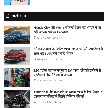
ऑटो जगत
Honda City और Verna की बढ़ी टेंशन, नए अवतार में आ
रही Skoda Slavia Facelift
30 July 2026 - 7:48 PM
नई मारुति ब्रेजा फेसलिफ्ट लॉन्च, नए फीचर्स और टर्बो इंजन के
साथ आई SUV, जानें क्या है कीमत
26 July 2026 - 3:56 PM
E20 पेट्रोल, फ्लेक्स फ्यूल या EV कार? नई गाड़ी खरीदने से
पहले जानें किसमें है ज्यादा फायदा
23 July 2026 - 7:41 PM
Triumph की लिमिटेड एडिशन बाइक लॉन्च के लिए तैयार, 21
लाख रुपये कीमत में मिलेंगे प्रीमियम फीचर्स
16 July 2026 - 3:17 PM