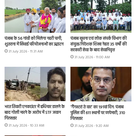
पंजाब के 56 गांवों को मिलेगा नहरी पानी,
पंजाब सूचना एवं लोक संपर्क विभाग की
शुतराना में सिंचाई परियोजनाओं का उद्घाटन
संयुक्त निदेशक शिखा नेहरा 35 वर्षों की
सरकारी सेवा के बाद सेवानिवृत्त
31 July 2026 - 11:31 AM
31 July 2026 - 11:00 AM
भरत तिवारी एनकाउंटर में हथियार डालने के
‘गैंगस्टरां ते वार’ का 191वां दिन: पंजाब
बाद गोली मारने के आरोप में STF जवान
पुलिस की 611 स्थानों पर छापेमारी, 310
गिरफ्तार
गिरफ्तार
31 July 2026 - 10:33 AM
31 July 2026 - 9:20 AM