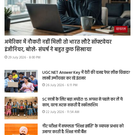
वायरल
अमेरिका में नौकरी नहीं मिली तो भारत लौटे सॉफ्टवेयर
इंजीनियर, बोले- संघर्ष ने बहुत कुछ सिखाया
29 July 2026 - 8:00 PM
UGC NET Answer Key में देरी की वजह पेपर लीक विवाद?
लाखों उम्मीदवार कर रहे इंतजार
26 July 2026 - 6:11 PM
SC छात्रों के लिए बड़ा अपडेट! 15 अगस्त से पहले कर लें ये
काम, वरना अटक सकती है स्कॉलरशिप
22 July 2026 - 11:54 AM
नीट परीक्षा में सफलता “शिक्षा क्रांति” के व्यापक प्रभाव को
उजागर करती है: शिक्षा मंत्री बैंस