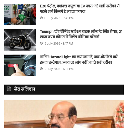
E20 पेट्रोल, फ्लेक्स फ्यूल या EV कार? नई गाड़ी खरीदने से
पहले जानें किसमें है ज्यादा फायदा
23 July 2026 - 7:41 PM
Triumph की लिमिटेड एडिशन बाइक लॉन्च के लिए तैयार, 21
लाख रुपये कीमत में मिलेंगे प्रीमियम फीचर्स
16 July 2026 - 3:17 PM
जानिए Hazard Light का क्या काम है, कब और कैसे करें
इसका इस्तेमाल, ज्यादातर लोग नहीं जानते सही तरीका
12 July 2026 - 6:14 PM
खेत खलिहान