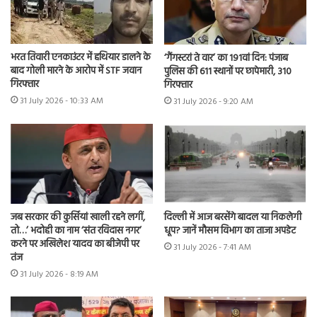
भरत तिवारी एनकाउंटर में हथियार डालने के
‘गैंगस्टरां ते वार’ का 191वां दिन: पंजाब
बाद गोली मारने के आरोप में STF जवान
पुलिस की 611 स्थानों पर छापेमारी, 310
गिरफ्तार
गिरफ्तार
31 July 2026 - 10:33 AM
31 July 2026 - 9:20 AM
जब सरकार की कुर्सियां खाली रहने लगीं,
दिल्ली में आज बरसेंगे बादल या निकलेगी
तो…’ भदोही का नाम ‘संत रविदास नगर’
धूप? जानें मौसम विभाग का ताजा अपडेट
करने पर अखिलेश यादव का बीजेपी पर
31 July 2026 - 7:41 AM
तंज
31 July 2026 - 8:19 AM