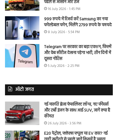
पहले से आसान और तेज
16 July 2026 - 1:45 PM
999 रुपये में रिजर्व करें Samsung का नया
फोल्डेबल फोन, मिलेंगे 2799 रुपये के फायदे
8 July 2026 - 5:54 PM
Telegram पर सरकार का बड़ा एक्शन, फिल्में
और वेब सीरीज देखना पड़ेगा भारी, तीन दिनों में
दूसरा नोटिस
5 July 2026 - 2:25 PM
ऑटो जगत
नई मारुति ब्रेजा फेसलिफ्ट लॉन्च, नए फीचर्स
और टर्बो इंजन के साथ आई SUV, जानें क्या है
कीमत
26 July 2026 - 3:56 PM
E20 पेट्रोल, फ्लेक्स फ्यूल या EV कार? नई
गाड़ी खरीदने से पहले जानें किसमें है ज्यादा