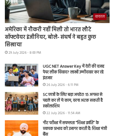
वायरल
अमेरिका में नौकरी नहीं मिली तो भारत लौटे
सॉफ्टवेयर इंजीनियर, बोले- संघर्ष ने बहुत कुछ
सिखाया
29 July 2026 - 8:00 PM
UGC NET Answer Key में देरी की वजह
पेपर लीक विवाद? लाखों उम्मीदवार कर रहे
इंतजार
26 July 2026 - 6:11 PM
SC छात्रों के लिए बड़ा अपडेट! 15 अगस्त से
पहले कर लें ये काम, वरना अटक सकती है
स्कॉलरशिप
22 July 2026 - 11:54 AM
नीट परीक्षा में सफलता “शिक्षा क्रांति” के
व्यापक प्रभाव को उजागर करती है: शिक्षा मंत्री
बैंस