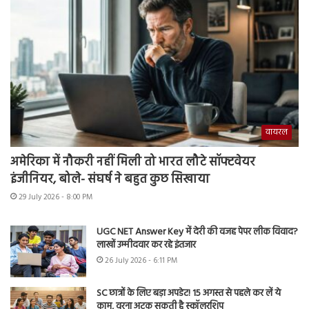
वायरल
अमेरिका में नौकरी नहीं मिली तो भारत लौटे सॉफ्टवेयर
इंजीनियर, बोले- संघर्ष ने बहुत कुछ सिखाया
29 July 2026 - 8:00 PM
UGC NET Answer Key में देरी की वजह पेपर लीक विवाद?
लाखों उम्मीदवार कर रहे इंतजार
26 July 2026 - 6:11 PM
SC छात्रों के लिए बड़ा अपडेट! 15 अगस्त से पहले कर लें ये
काम, वरना अटक सकती है स्कॉलरशिप