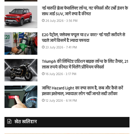
नई मारुति ब्रेजा फेसलिफ्ट लॉन्च, नए फीचर्स और टर्बो इंजन के
साथ आई SUV, जानें क्या है कीमत
26 July 2026 - 3:56 PM
E20 पेट्रोल, फ्लेक्स फ्यूल या EV कार? नई गाड़ी खरीदने से
पहले जानें किसमें है ज्यादा फायदा
23 July 2026 - 7:41 PM
Triumph की लिमिटेड एडिशन बाइक लॉन्च के लिए तैयार, 21
लाख रुपये कीमत में मिलेंगे प्रीमियम फीचर्स
16 July 2026 - 3:17 PM
जानिए Hazard Light का क्या काम है, कब और कैसे करें
इसका इस्तेमाल, ज्यादातर लोग नहीं जानते सही तरीका
12 July 2026 - 6:14 PM
खेत खलिहान