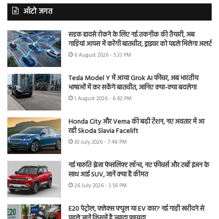
ऑटो जगत
सड़क हादसे रोकने के लिए नई तकनीक की तैयारी, अब
गाड़ियां आपस में करेंगी बातचीत, ड्राइवर को पहले मिलेगा अलर्ट
6 August 2026 - 5:33 PM
Tesla Model Y में आया Grok AI फीचर, अब भारतीय
भाषाओं में कर सकेंगे बातचीत, जानिए क्या-क्या बदलेगा
1 August 2026 - 6:42 PM
Honda City और Verna की बढ़ी टेंशन, नए अवतार में आ
रही Skoda Slavia Facelift
30 July 2026 - 7:48 PM
नई मारुति ब्रेजा फेसलिफ्ट लॉन्च, नए फीचर्स और टर्बो इंजन के
साथ आई SUV, जानें क्या है कीमत
26 July 2026 - 3:56 PM
E20 पेट्रोल, फ्लेक्स फ्यूल या EV कार? नई गाड़ी खरीदने से
पहले जानें किसमें है ज्यादा फायदा