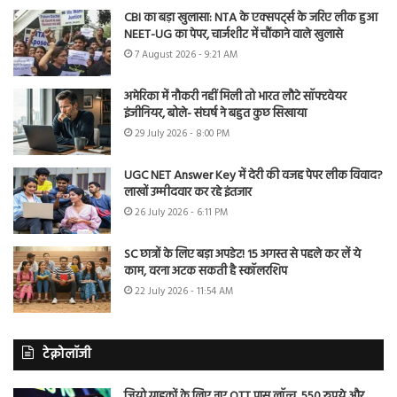
CBI का बड़ा खुलासा: NTA के एक्सपर्ट्स के जरिए लीक हुआ
NEET-UG का पेपर, चार्जशीट में चौंकाने वाले खुलासे
7 August 2026 - 9:21 AM
अमेरिका में नौकरी नहीं मिली तो भारत लौटे सॉफ्टवेयर
इंजीनियर, बोले- संघर्ष ने बहुत कुछ सिखाया
29 July 2026 - 8:00 PM
UGC NET Answer Key में देरी की वजह पेपर लीक विवाद?
लाखों उम्मीदवार कर रहे इंतजार
26 July 2026 - 6:11 PM
SC छात्रों के लिए बड़ा अपडेट! 15 अगस्त से पहले कर लें ये
काम, वरना अटक सकती है स्कॉलरशिप
22 July 2026 - 11:54 AM
टेक्नोलॉजी
जियो ग्राहकों के लिए नए OTT पास लॉन्च, 550 रुपये और