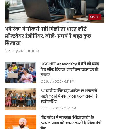
वायरल
अमेरिका में नौकरी नहीं मिली तो भारत लौटे
सॉफ्टवेयर इंजीनियर, बोले- संघर्ष ने बहुत कुछ
सिखाया
29 July 2026 - 8:00 PM
UGC NET Answer Key में देरी की वजह
पेपर लीक विवाद? लाखों उम्मीदवार कर रहे
इंतजार
26 July 2026 - 6:11 PM
SC छात्रों के लिए बड़ा अपडेट! 15 अगस्त से
पहले कर लें ये काम, वरना अटक सकती है
स्कॉलरशिप
22 July 2026 - 11:54 AM
नीट परीक्षा में सफलता “शिक्षा क्रांति” के
व्यापक प्रभाव को उजागर करती है: शिक्षा मंत्री
बैंस