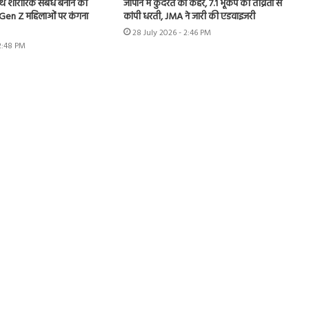
ाथ शारीरिक संबंध बनाने को
जापान में कुदरत का कहर, 7.1 भूकंप की तीव्रता से
.Gen Z महिलाओं पर कंगना
कांपी धरती, JMA ने जारी की एडवाइजरी
28 July 2026 - 2:46 PM
 2:48 PM