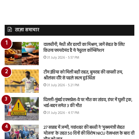
ताज़ा समाचार
दालचीनी, मेथी और हल्दी का मिश्रण, जानें सेहत के लिए
कितना फायदेमंद है ये नेचुरल कॉम्बिनेशन
31 July 2026 - 5:57 PM
टीम इंडिया को मिली बड़ी राहत, बुमराह की वापसी तय,
श्रीलंका दौरे से पहले खत्म हुई चिंता
31 July 2026 - 5:21 PM
दिल्ली-मुंबई एक्सप्रेस-वे पर मौत का तांडव, डंपर में घुसी ट्रक,
भाई-बहन समेत 3 की मौत
31 July 2026 - 4:17 PM
27 सप्ताह में जन्मी, नवांशहर की बच्ची ने ‘मुख्यमंत्री सेहत
योजना’ के तहत 50 दिनों की विशेष NICU देखभाल के बाद दी