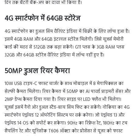
दिन तक बैटरी बैक-अप का दावा भी किया है।
4
G
स्मार्टफोन में 64
GB
स्टोरेज
4G स्मार्टफोन का डुअल सिम वैरिएंट इंडिया में बिक्री के लिए लॉन्च हुआ है।
इसमें 4GB RAM और 64GB इंटरनल स्टोरेज मिलेगी। जिसे यूजर्स मेमोरी
कार्ड की मदद से 512GB तक बढ़ा सकेंगे। G11 प्लस के 3GB RAM प्लस
32GB और 64GB स्टोरेज वैरिएंट इंडिया में लॉन्च नहीं हुए हैं।
50
MP
डुअल रियर कैमरा
10W USB टाइप-C फास्ट चार्जर के साथ मोबाइल में 8 मेगापिक्सल का
सेल्फी कैमरा मिलेगा। रियर कैमरा में 50MP का AI पावर्ड प्राइमरी सेंसर और
2MP डेप्थ कैमरा दिया गया है। रियर साइड पर LED फ्लैश भी मिलेगा।
यूजर्स इसमें नैनो ओर डुअल स्टैंड-बाय सिम फिट कर सकेंगे। नोकिया का 4G
स्मार्टफोन एंड्रॉयड 12 ऑपरेटिंग सिस्टम पर वर्क करेगा। जो एंड्रॉयड 13 और
एंड्रॉयड 14 OS को सपोर्ट कर सकेगा। 90Hz का रिफ्रेश रेट, 180Hz का टच
सैंपलिंग रेट और यूनिसोक T606 ऑक्टा कोर प्रोसेसर से यूजर को फास्ट