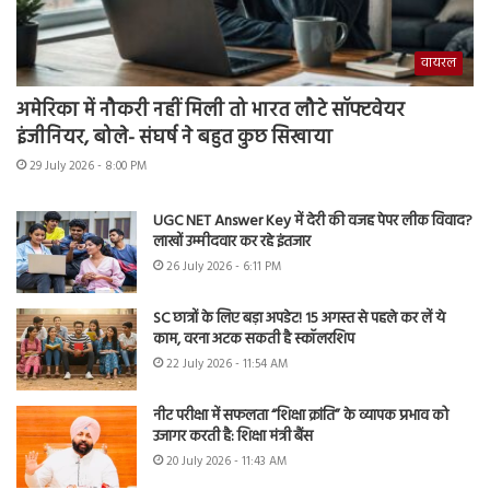
वायरल
अमेरिका में नौकरी नहीं मिली तो भारत लौटे सॉफ्टवेयर
इंजीनियर, बोले- संघर्ष ने बहुत कुछ सिखाया
29 July 2026 - 8:00 PM
UGC NET Answer Key में देरी की वजह पेपर लीक विवाद?
लाखों उम्मीदवार कर रहे इंतजार
26 July 2026 - 6:11 PM
SC छात्रों के लिए बड़ा अपडेट! 15 अगस्त से पहले कर लें ये
काम, वरना अटक सकती है स्कॉलरशिप
22 July 2026 - 11:54 AM
नीट परीक्षा में सफलता “शिक्षा क्रांति” के व्यापक प्रभाव को
उजागर करती है: शिक्षा मंत्री बैंस
20 July 2026 - 11:43 AM