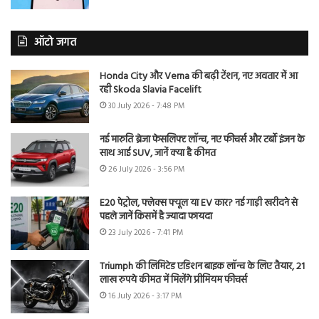
ऑटो जगत
Honda City और Verna की बढ़ी टेंशन, नए अवतार में आ
रही Skoda Slavia Facelift
30 July 2026 - 7:48 PM
नई मारुति ब्रेजा फेसलिफ्ट लॉन्च, नए फीचर्स और टर्बो इंजन के
साथ आई SUV, जानें क्या है कीमत
26 July 2026 - 3:56 PM
E20 पेट्रोल, फ्लेक्स फ्यूल या EV कार? नई गाड़ी खरीदने से
पहले जानें किसमें है ज्यादा फायदा
23 July 2026 - 7:41 PM
Triumph की लिमिटेड एडिशन बाइक लॉन्च के लिए तैयार, 21
लाख रुपये कीमत में मिलेंगे प्रीमियम फीचर्स
16 July 2026 - 3:17 PM