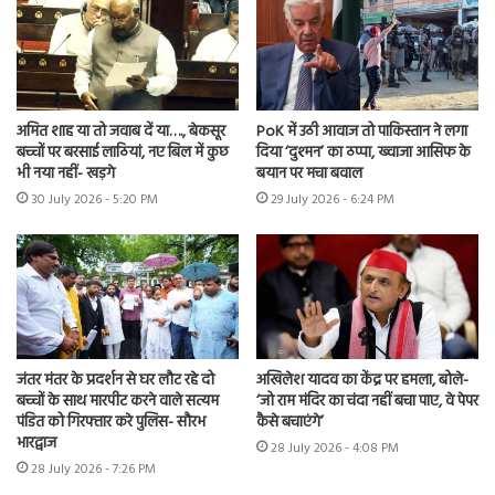
अमित शाह या तो जवाब दें या…., बेकसूर
PoK में उठी आवाज तो पाकिस्तान ने लगा
बच्चों पर बरसाई लाठियां, नए बिल में कुछ
दिया ‘दुश्मन’ का ठप्पा, ख्वाजा आसिफ के
भी नया नहीं- खड़गे
बयान पर मचा बवाल
30 July 2026 - 5:20 PM
29 July 2026 - 6:24 PM
जंतर मंतर के प्रदर्शन से घर लौट रहे दो
अखिलेश यादव का केंद्र पर हमला, बोले-
बच्चों के साथ मारपीट करने वाले सत्यम
‘जो राम मंदिर का चंदा नहीं बचा पाए, वे पेपर
पंडित को गिरफ्तार करे पुलिस- सौरभ
कैसे बचाएंगे’
भारद्वाज
28 July 2026 - 4:08 PM
28 July 2026 - 7:26 PM