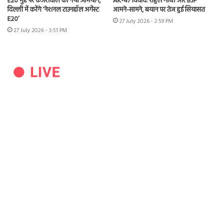
E20 मुद्दे पर केजरीवाल का नया अभियान,
AK-47 विवाद: राहुल गांधी और BJP
दिल्ली में करेंगे ‘नेशनल टाउनहॉल अगेंस्ट
आमने-सामने, बयान पर तेज हुई सियासत
E20’
27 July 2026 - 2:59 PM
27 July 2026 - 3:51 PM