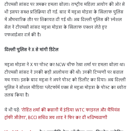
टीएमसी सांसद पर जमकर हमला बोला। राष्‍ट्रीय महिला आयोग की ओर से
भी इसपर सख्‍त प्रतिक्रिया दी गई. बाद में महुआ मोइत्रा के खिलाफ पुलिस
में औपचारिक तौर पर शिकायत दी गई थी। अब दिल्‍ली पुलिस की स्‍पेशल
सेल ने टीएमसी सांसद महुआ मोइत्रा के खिलाफ एक्‍शन लेते हुए
एफआईआर दर्ज की है।
दिल्‍ली पुलिस ने
X से मांगी डिटेल
महुआ मोइत्रा ने X पर पोस्‍ट कर NCW चीफ रेखा शर्मा पर हमला बोला था।
टीएमसी सांसद ने उनकी कड़ी आलोचना की थी। उनकी टिप्‍पणी पर बवाल
मच गया। इसके बाद महुआ ने अपने पोस्‍ट को डिलीट कर दिया। अब दिल्‍ली
पुलिस ने सोशल मीडिया प्‍लेटफॉर्म एक्‍स से महुआ मोइत्रा के पोस्‍ट का ब्‍योरा
तलब किया है।
ये भी पढ़ें:
‘रोहित शर्मा की कप्तानी में इंडिया WTC फाइनल और चैंपियंस
ट्रॉफी जीतेगा’, BCCI सचिव जय शाह ने फिर कर दी भविष्यवाणी