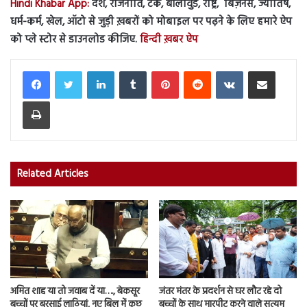
Hindi Khabar App:
देश, राजनीति, टेक, बॉलीवुड, राष्ट्र, बिज़नेस, ज्योतिष,
धर्म-कर्म, खेल, ऑटो से जुड़ी ख़बरों को मोबाइल पर पढ़ने के लिए हमारे ऐप
को प्ले स्टोर से डाउनलोड कीजिए.
हिन्दी ख़बर ऐप
LinkedIn
Tumblr
Pinterest
Reddit
VKontakte
Share via Email
Print
Related Articles
अमित शाह या तो जवाब दें या…., बेकसूर
जंतर मंतर के प्रदर्शन से घर लौट रहे दो
बच्चों पर बरसाई लाठियां, नए बिल में कुछ
बच्चों के साथ मारपीट करने वाले सत्यम