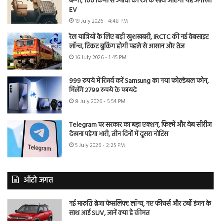
बग्गी, 100 किमी से ज्यादा की रेंज के साथ आएगी यह अनोखी
EV
19 July 2026 - 4:48 PM
रेल यात्रियों के लिए बड़ी खुशखबरी, IRCTC की नई वेबसाइट
लॉन्च, टिकट बुकिंग होगी पहले से आसान और तेज
16 July 2026 - 1:45 PM
999 रुपये में रिजर्व करें Samsung का नया फोल्डेबल फोन,
मिलेंगे 2799 रुपये के फायदे
8 July 2026 - 5:54 PM
Telegram पर सरकार का बड़ा एक्शन, फिल्में और वेब सीरीज
देखना पड़ेगा भारी, तीन दिनों में दूसरा नोटिस
5 July 2026 - 2:25 PM
ऑटो जगत
नई मारुति ब्रेजा फेसलिफ्ट लॉन्च, नए फीचर्स और टर्बो इंजन के
साथ आई SUV, जानें क्या है कीमत