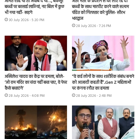
अमित शाह या तो जवाब दें या…., बेकसूर
जंतर मंतर के प्रदर्शन से घर लौट रहे दो
बच्चों पर बरसाई लाठियां, नए बिल में कुछ
बच्चों के साथ मारपीट करने वाले सत्यम
भी नया नहीं- खड़गे
पंडित को गिरफ्तार करे पुलिस- सौरभ
भारद्वाज
30 July 2026 - 5:20 PM
28 July 2026 - 7:26 PM
अखिलेश यादव का केंद्र पर हमला, बोले-
“वे कई लोगों के साथ शारीरिक संबंध बनाने
‘जो राम मंदिर का चंदा नहीं बचा पाए, वे पेपर
को आजादी कहती हैं”..Gen Z महिलाओं
कैसे बचाएंगे’
पर कंगना रनौत का हमला
28 July 2026 - 4:08 PM
28 July 2026 - 2:48 PM