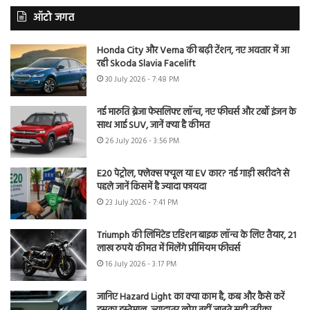
ऑटो जगत
Honda City और Verna की बढ़ी टेंशन, नए अवतार में आ
रही Skoda Slavia Facelift
30 July 2026 - 7:48 PM
नई मारुति ब्रेजा फेसलिफ्ट लॉन्च, नए फीचर्स और टर्बो इंजन के
साथ आई SUV, जानें क्या है कीमत
26 July 2026 - 3:56 PM
E20 पेट्रोल, फ्लेक्स फ्यूल या EV कार? नई गाड़ी खरीदने से
पहले जानें किसमें है ज्यादा फायदा
23 July 2026 - 7:41 PM
Triumph की लिमिटेड एडिशन बाइक लॉन्च के लिए तैयार, 21
लाख रुपये कीमत में मिलेंगे प्रीमियम फीचर्स
16 July 2026 - 3:17 PM
जानिए Hazard Light का क्या काम है, कब और कैसे करें