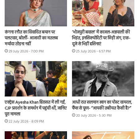
कंगना रनौत का विवादित बयान पर
‘भोजपुरी बवाल’ में काजल-अम्रपाली की
पलटवार, बोलीं- आजादी का मतलब
भिड़ंत, इनसिक्योरिटी पर छिड़ी जंग, एक-
मर्यादा तोड़ना नहीं
दूजे से भिड़ीं हसिनाएं
29 July 2026 - 7:00 PM
25 July 2026 - 6:57 PM
एक्ट्रेस Ayesha Khan हिरासत में ली गईं,
आधी रात सलमान खान का पोस्ट वायरल,
CJP प्रदर्शन के समर्थन में पहुंची थीं, जानिए
फैंस से पूछा- “आपकी तबीयत कैसी है?”
पूरा मामला
20 July 2026 - 5:30 PM
22 July 2026 - 8:09 PM