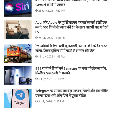
iOS 27 में नई Siri होगी पहले से ज्यादा स्मार्ट, ChatGPT और
Gemini को देगी टक्कर
25 July 2026 - 7:52 PM
Audi और Apple के पूर्व डिजाइनरों ने बनाई लग्जरी इलेक्ट्रिक
बग्गी, 100 किमी से ज्यादा की रेंज के साथ आएगी यह अनोखी
EV
19 July 2026 - 4:48 PM
रेल यात्रियों के लिए बड़ी खुशखबरी, IRCTC की नई वेबसाइट
लॉन्च, टिकट बुकिंग होगी पहले से आसान और तेज
16 July 2026 - 1:45 PM
999 रुपये में रिजर्व करें Samsung का नया फोल्डेबल फोन,
मिलेंगे 2799 रुपये के फायदे
8 July 2026 - 5:54 PM
Telegram पर सरकार का बड़ा एक्शन, फिल्में और वेब सीरीज
देखना पड़ेगा भारी, तीन दिनों में दूसरा नोटिस
5 July 2026 - 2:25 PM