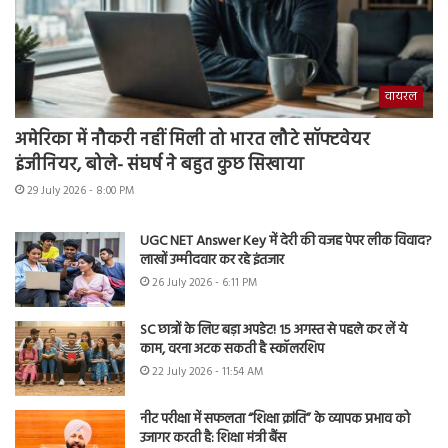
वायरल
अमेरिका में नौकरी नहीं मिली तो भारत लौटे सॉफ्टवेयर
इंजीनियर, बोले- संघर्ष ने बहुत कुछ सिखाया
29 July 2026 - 8:00 PM
UGC NET Answer Key में देरी की वजह पेपर लीक विवाद?
लाखों उम्मीदवार कर रहे इंतजार
26 July 2026 - 6:11 PM
SC छात्रों के लिए बड़ा अपडेट! 15 अगस्त से पहले कर लें ये
काम, वरना अटक सकती है स्कॉलरशिप
22 July 2026 - 11:54 AM
नीट परीक्षा में सफलता “शिक्षा क्रांति” के व्यापक प्रभाव को
उजागर करती है: शिक्षा मंत्री बैंस