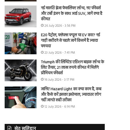
नई मारुति ब्रेजा फेसलिफ्ट लॉन्च, नए फीचर्स
और टर्बो इंजन के साथ आई SUV, जानें क्या है
कीमत
26 July 2026 - 3:56 PM
E20 पेट्रोल, फ्लेक्स फ्यूल या EV कार? नई
गाड़ी खरीदने से पहले जानें किसमें है ज्यादा
फायदा
23 July 2026 - 7:41 PM
Triumph की लिमिटेड एडिशन बाइक लॉन्च के
लिए तैयार, 21 लाख रुपये कीमत में मिलेंगे
प्रीमियम फीचर्स
16 July 2026 - 3:17 PM
जानिए Hazard Light का क्या काम है, कब
और कैसे करें इसका इस्तेमाल, ज्यादातर लोग
नहीं जानते सही तरीका
12 July 2026 - 6:14 PM
खेत खलिहान