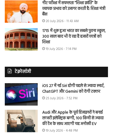
नीट परीक्षा में सफलता “शिक्षा क्रांति” के
व्यापक प्रभाव को उजागर करती है: शिक्षा मंत्री
बैंस
20 July 2026 - 11:43 AM
1715 में शुरू हुआ भारत का सबसे पुराना स्कूल,
300 साल बाद भी दे रहा है हजारों छात्रों को
शिक्षा
19 July 2026 - 7:14 PM
टेक्नोलॉजी
iOS 27 में नई Siri होगी पहले से ज्यादा स्मार्ट,
ChatGPT और Gemini को देगी टक्कर
25 July 2026 - 7:52 PM
Audi और Apple के पूर्व डिजाइनरों ने बनाई
लग्जरी इलेक्ट्रिक बग्गी, 100 किमी से ज्यादा
की रेंज के साथ आएगी यह अनोखी EV
19 July 2026 - 4:48 PM