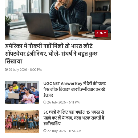
वायरल
अमेरिका में नौकरी नहीं मिली तो भारत लौटे
सॉफ्टवेयर इंजीनियर, बोले- संघर्ष ने बहुत कुछ
सिखाया
29 July 2026 - 8:00 PM
UGC NET Answer Key में देरी की वजह
पेपर लीक विवाद? लाखों उम्मीदवार कर रहे
इंतजार
26 July 2026 - 6:11 PM
SC छात्रों के लिए बड़ा अपडेट! 15 अगस्त से
पहले कर लें ये काम, वरना अटक सकती है
स्कॉलरशिप
22 July 2026 - 11:54 AM