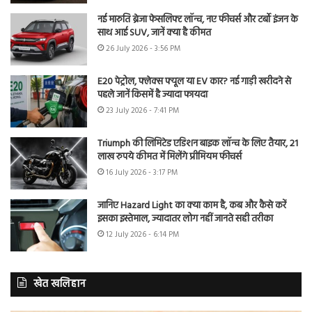
नई मारुति ब्रेजा फेसलिफ्ट लॉन्च, नए फीचर्स और टर्बो इंजन के
साथ आई SUV, जानें क्या है कीमत
26 July 2026 - 3:56 PM
E20 पेट्रोल, फ्लेक्स फ्यूल या EV कार? नई गाड़ी खरीदने से
पहले जानें किसमें है ज्यादा फायदा
23 July 2026 - 7:41 PM
Triumph की लिमिटेड एडिशन बाइक लॉन्च के लिए तैयार, 21
लाख रुपये कीमत में मिलेंगे प्रीमियम फीचर्स
16 July 2026 - 3:17 PM
जानिए Hazard Light का क्या काम है, कब और कैसे करें
इसका इस्तेमाल, ज्यादातर लोग नहीं जानते सही तरीका
12 July 2026 - 6:14 PM
खेत खलिहान