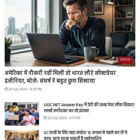
वायरल
अमेरिका में नौकरी नहीं मिली तो भारत लौटे सॉफ्टवेयर
इंजीनियर, बोले- संघर्ष ने बहुत कुछ सिखाया
29 July 2026 - 8:00 PM
UGC NET Answer Key में देरी की वजह पेपर लीक विवाद?
लाखों उम्मीदवार कर रहे इंतजार
26 July 2026 - 6:11 PM
SC छात्रों के लिए बड़ा अपडेट! 15 अगस्त से पहले कर लें ये
काम, वरना अटक सकती है स्कॉलरशिप