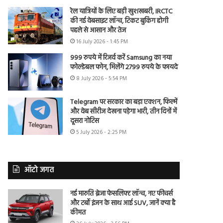
रेल यात्रियों के लिए बड़ी खुशखबरी, IRCTC
की नई वेबसाइट लॉन्च, टिकट बुकिंग होगी
पहले से आसान और तेज
16 July 2026 - 1:45 PM
999 रुपये में रिजर्व करें Samsung का नया
फोल्डेबल फोन, मिलेंगे 2799 रुपये के फायदे
8 July 2026 - 5:54 PM
Telegram पर सरकार का बड़ा एक्शन, फिल्में
और वेब सीरीज देखना पड़ेगा भारी, तीन दिनों में
दूसरा नोटिस
5 July 2026 - 2:25 PM
ऑटो जगत
नई मारुति ब्रेजा फेसलिफ्ट लॉन्च, नए फीचर्स
और टर्बो इंजन के साथ आई SUV, जानें क्या है
कीमत