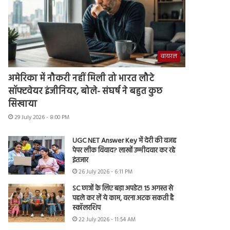
वायरल
अमेरिका में नौकरी नहीं मिली तो भारत लौटे
सॉफ्टवेयर इंजीनियर, बोले- संघर्ष ने बहुत कुछ
सिखाया
29 July 2026 - 8:00 PM
UGC NET Answer Key में देरी की वजह
पेपर लीक विवाद? लाखों उम्मीदवार कर रहे
इंतजार
26 July 2026 - 6:11 PM
SC छात्रों के लिए बड़ा अपडेट! 15 अगस्त से
पहले कर लें ये काम, वरना अटक सकती है
स्कॉलरशिप
22 July 2026 - 11:54 AM