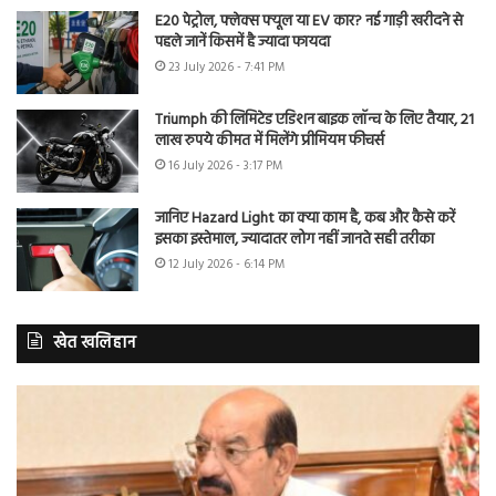
E20 पेट्रोल, फ्लेक्स फ्यूल या EV कार? नई गाड़ी खरीदने से
पहले जानें किसमें है ज्यादा फायदा
23 July 2026 - 7:41 PM
Triumph की लिमिटेड एडिशन बाइक लॉन्च के लिए तैयार, 21
लाख रुपये कीमत में मिलेंगे प्रीमियम फीचर्स
16 July 2026 - 3:17 PM
जानिए Hazard Light का क्या काम है, कब और कैसे करें
इसका इस्तेमाल, ज्यादातर लोग नहीं जानते सही तरीका
12 July 2026 - 6:14 PM
खेत खलिहान