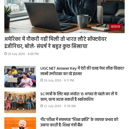
वायरल
अमेरिका में नौकरी नहीं मिली तो भारत लौटे सॉफ्टवेयर
इंजीनियर, बोले- संघर्ष ने बहुत कुछ सिखाया
29 July 2026 - 8:00 PM
UGC NET Answer Key में देरी की वजह पेपर लीक विवाद?
लाखों उम्मीदवार कर रहे इंतजार
26 July 2026 - 6:11 PM
SC छात्रों के लिए बड़ा अपडेट! 15 अगस्त से पहले कर लें ये
काम, वरना अटक सकती है स्कॉलरशिप
22 July 2026 - 11:54 AM
नीट परीक्षा में सफलता “शिक्षा क्रांति” के व्यापक प्रभाव को
उजागर करती है: शिक्षा मंत्री बैंस