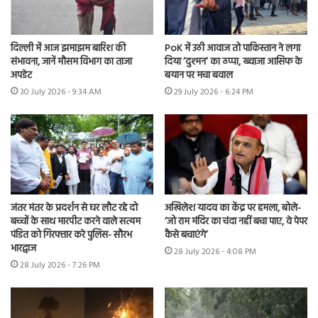
दिल्ली में आज झमाझम बारिश की
PoK में उठी आवाज तो पाकिस्तान ने लगा
संभावना, जानें मौसम विभाग का ताजा
दिया ‘दुश्मन’ का ठप्पा, ख्वाजा आसिफ के
अपडेट
बयान पर मचा बवाल
30 July 2026 - 9:34 AM
29 July 2026 - 6:24 PM
जंतर मंतर के प्रदर्शन से घर लौट रहे दो
अखिलेश यादव का केंद्र पर हमला, बोले-
बच्चों के साथ मारपीट करने वाले सत्यम
‘जो राम मंदिर का चंदा नहीं बचा पाए, वे पेपर
पंडित को गिरफ्तार करे पुलिस- सौरभ
कैसे बचाएंगे’
भारद्वाज
28 July 2026 - 4:08 PM
28 July 2026 - 7:26 PM