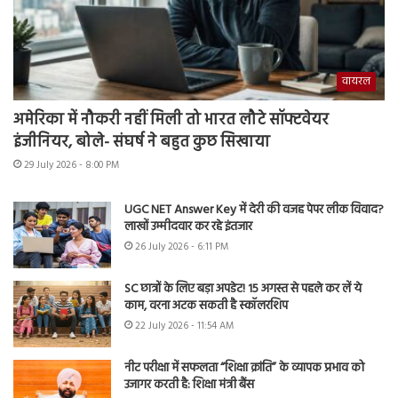
वायरल
अमेरिका में नौकरी नहीं मिली तो भारत लौटे सॉफ्टवेयर
इंजीनियर, बोले- संघर्ष ने बहुत कुछ सिखाया
29 July 2026 - 8:00 PM
UGC NET Answer Key में देरी की वजह पेपर लीक विवाद?
लाखों उम्मीदवार कर रहे इंतजार
26 July 2026 - 6:11 PM
SC छात्रों के लिए बड़ा अपडेट! 15 अगस्त से पहले कर लें ये
काम, वरना अटक सकती है स्कॉलरशिप
22 July 2026 - 11:54 AM
नीट परीक्षा में सफलता “शिक्षा क्रांति” के व्यापक प्रभाव को
उजागर करती है: शिक्षा मंत्री बैंस