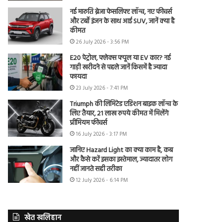
नई मारुति ब्रेजा फेसलिफ्ट लॉन्च, नए फीचर्स
और टर्बो इंजन के साथ आई SUV, जानें क्या है
कीमत
26 July 2026 - 3:56 PM
E20 पेट्रोल, फ्लेक्स फ्यूल या EV कार? नई
गाड़ी खरीदने से पहले जानें किसमें है ज्यादा
फायदा
23 July 2026 - 7:41 PM
Triumph की लिमिटेड एडिशन बाइक लॉन्च के
लिए तैयार, 21 लाख रुपये कीमत में मिलेंगे
प्रीमियम फीचर्स
16 July 2026 - 3:17 PM
जानिए Hazard Light का क्या काम है, कब
और कैसे करें इसका इस्तेमाल, ज्यादातर लोग
नहीं जानते सही तरीका
12 July 2026 - 6:14 PM
खेत खलिहान