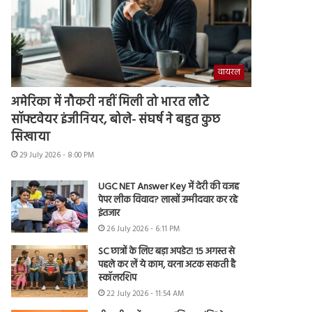
वायरल
अमेरिका में नौकरी नहीं मिली तो भारत लौटे
सॉफ्टवेयर इंजीनियर, बोले- संघर्ष ने बहुत कुछ
सिखाया
29 July 2026 - 8:00 PM
UGC NET Answer Key में देरी की वजह
पेपर लीक विवाद? लाखों उम्मीदवार कर रहे
इंतजार
26 July 2026 - 6:11 PM
SC छात्रों के लिए बड़ा अपडेट! 15 अगस्त से
पहले कर लें ये काम, वरना अटक सकती है
स्कॉलरशिप
22 July 2026 - 11:54 AM