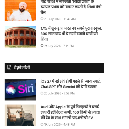
नीट परीक्षा में सफलता “शिक्षा क्रांति” के
व्यापक प्रभाव को उजागर करती है: शिक्षा मंत्री
बैंस
20 July 2026 - 11:43 AM
1715 में शुरू हुआ भारत का सबसे पुराना स्कूल,
300 साल बाद भी दे रहा है हजारों छात्रों को
शिक्षा
19 July 2026 - 7:14 PM
टेक्नोलॉजी
iOS 27 में नई Siri होगी पहले से ज्यादा स्मार्ट,
ChatGPT और Gemini को देगी टक्कर
25 July 2026 - 7:52 PM
Audi और Apple के पूर्व डिजाइनरों ने बनाई
लग्जरी इलेक्ट्रिक बग्गी, 100 किमी से ज्यादा
की रेंज के साथ आएगी यह अनोखी EV
19 July 2026 - 4:48 PM