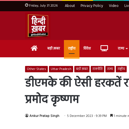
Friday, July 31 2026
About
Privacy Policy
Video
Li
Home
Live
बड़ी ख़बर
राष्ट्रीय
विदेश
राज्य
TV
Other States
Uttar Pradesh
बड़ी ख़बर
राजनीति
राज्य
राष्ट्रीय
डीएमके की ऐसी हरकतें रहीं 
प्रमोद कृष्‍णम
Ankur Pratap Singh
5 December 2023 - 9:39 PM
1 minute 