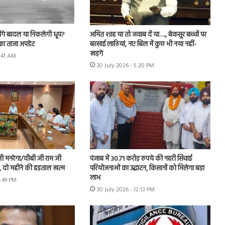
ेंगे बादल या निकलेगी धूप?
अमित शाह या तो जवाब दें या…., बेकसूर बच्चों पर
का ताजा अपडेट
बरसाई लाठियां, नए बिल में कुछ भी नया नहीं-
खड़गे
7:41 AM
30 July 2026 - 5:20 PM
नी मनरेगा/वीबी जी राम जी
पंजाब में 30.71 करोड़ रुपये की नहरी सिंचाई
ें, दो महीने की हड़ताल खत्म
परियोजनाओं का उद्घाटन, किसानों को मिलेगा बड़ा
लाभ
1:49 PM
30 July 2026 - 12:13 PM