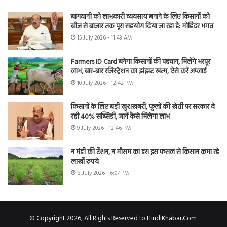
बागवानी को लाभकारी व्यवसाय बनाने के लिए किसानों को
बीज से बाजार तक पूरा सहयोग दिया जा रहा है: मोहिंदर भगत
15 July 2026 - 11:43 AM
Farmers ID Card बनेगा किसानों की पहचान, मिलेंगे भरपूर
लाभ, बार-बार रजिस्ट्रेशन का झंझट खत्म, ऐसे करें अप्लाई
10 July 2026 - 12:42 PM
किसानों के लिए बड़ी खुशखबरी, फूलों की खेती पर सरकार दे
रही 40% सब्सिडी, जानें कैसे मिलेगा लाभ
9 July 2026 - 12:46 PM
न मंडी की टेंशन, न मौसम का डर! इस फसल से किसान कमा रहे
लाखों रुपये
8 July 2026 - 6:07 PM
© Copyright 2026, All Rights Reserved to HindiKhabar.Com