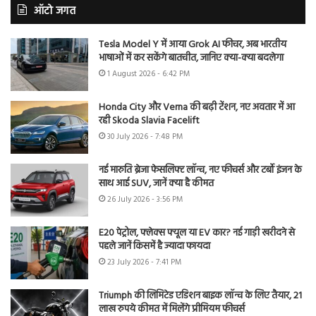
ऑटो जगत
Tesla Model Y में आया Grok AI फीचर, अब भारतीय
भाषाओं में कर सकेंगे बातचीत, जानिए क्या-क्या बदलेगा
1 August 2026 - 6:42 PM
Honda City और Verna की बढ़ी टेंशन, नए अवतार में आ
रही Skoda Slavia Facelift
30 July 2026 - 7:48 PM
नई मारुति ब्रेजा फेसलिफ्ट लॉन्च, नए फीचर्स और टर्बो इंजन के
साथ आई SUV, जानें क्या है कीमत
26 July 2026 - 3:56 PM
E20 पेट्रोल, फ्लेक्स फ्यूल या EV कार? नई गाड़ी खरीदने से
पहले जानें किसमें है ज्यादा फायदा
23 July 2026 - 7:41 PM
Triumph की लिमिटेड एडिशन बाइक लॉन्च के लिए तैयार, 21
लाख रुपये कीमत में मिलेंगे प्रीमियम फीचर्स