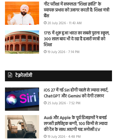
नीट परीक्षा में सफलता “शिक्षा क्रांति” के
व्यापक प्रभाव को उजागर करती है: शिक्षा मंत्री
बैंस
20 July 2026 - 11:43 AM
1715 में शुरू हुआ भारत का सबसे पुराना स्कूल,
300 साल बाद भी दे रहा है हजारों छात्रों को
शिक्षा
19 July 2026 - 7:14 PM
टेक्नोलॉजी
iOS 27 में नई Siri होगी पहले से ज्यादा स्मार्ट,
ChatGPT और Gemini को देगी टक्कर
25 July 2026 - 7:52 PM
Audi और Apple के पूर्व डिजाइनरों ने बनाई
लग्जरी इलेक्ट्रिक बग्गी, 100 किमी से ज्यादा
की रेंज के साथ आएगी यह अनोखी EV
19 July 2026 - 4:48 PM