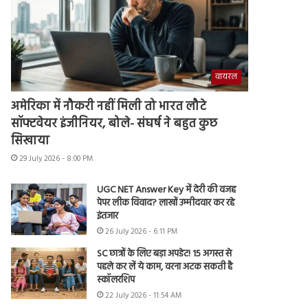
वायरल
अमेरिका में नौकरी नहीं मिली तो भारत लौटे
सॉफ्टवेयर इंजीनियर, बोले- संघर्ष ने बहुत कुछ
सिखाया
29 July 2026 - 8:00 PM
UGC NET Answer Key में देरी की वजह
पेपर लीक विवाद? लाखों उम्मीदवार कर रहे
इंतजार
26 July 2026 - 6:11 PM
SC छात्रों के लिए बड़ा अपडेट! 15 अगस्त से
पहले कर लें ये काम, वरना अटक सकती है
स्कॉलरशिप
22 July 2026 - 11:54 AM