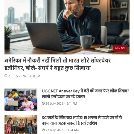
वायरल
अमेरिका में नौकरी नहीं मिली तो भारत लौटे सॉफ्टवेयर
इंजीनियर, बोले- संघर्ष ने बहुत कुछ सिखाया
29 July 2026 - 8:00 PM
UGC NET Answer Key में देरी की वजह पेपर लीक विवाद?
लाखों उम्मीदवार कर रहे इंतजार
26 July 2026 - 6:11 PM
SC छात्रों के लिए बड़ा अपडेट! 15 अगस्त से पहले कर लें ये
काम, वरना अटक सकती है स्कॉलरशिप
22 July 2026 - 11:54 AM