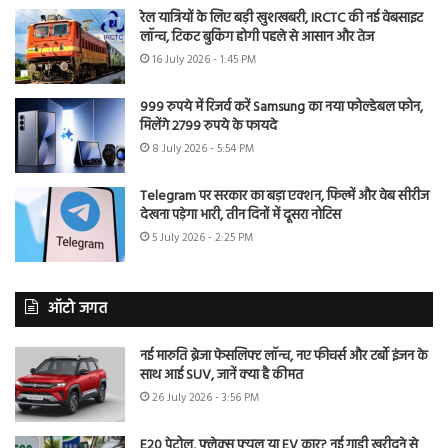
रेल यात्रियों के लिए बड़ी खुशखबरी, IRCTC की नई वेबसाइट
लॉन्च, टिकट बुकिंग होगी पहले से आसान और तेज
16 July 2026 - 1:45 PM
999 रुपये में रिजर्व करें Samsung का नया फोल्डेबल फोन,
मिलेंगे 2799 रुपये के फायदे
8 July 2026 - 5:54 PM
Telegram पर सरकार का बड़ा एक्शन, फिल्में और वेब सीरीज
देखना पड़ेगा भारी, तीन दिनों में दूसरा नोटिस
5 July 2026 - 2:25 PM
ऑटो जगत
नई मारुति ब्रेजा फेसलिफ्ट लॉन्च, नए फीचर्स और टर्बो इंजन के
साथ आई SUV, जानें क्या है कीमत
26 July 2026 - 3:56 PM
E20 पेट्रोल, फ्लेक्स फ्यूल या EV कार? नई गाड़ी खरीदने से