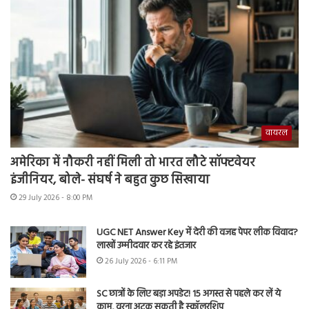
वायरल
अमेरिका में नौकरी नहीं मिली तो भारत लौटे सॉफ्टवेयर
इंजीनियर, बोले- संघर्ष ने बहुत कुछ सिखाया
29 July 2026 - 8:00 PM
UGC NET Answer Key में देरी की वजह पेपर लीक विवाद?
लाखों उम्मीदवार कर रहे इंतजार
26 July 2026 - 6:11 PM
SC छात्रों के लिए बड़ा अपडेट! 15 अगस्त से पहले कर लें ये
काम, वरना अटक सकती है स्कॉलरशिप