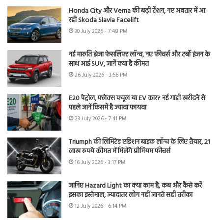
Honda City और Verna की बढ़ी टेंशन, नए अवतार में आ
रही Skoda Slavia Facelift
30 July 2026 - 7:48 PM
नई मारुति ब्रेजा फेसलिफ्ट लॉन्च, नए फीचर्स और टर्बो इंजन के
साथ आई SUV, जानें क्या है कीमत
26 July 2026 - 3:56 PM
E20 पेट्रोल, फ्लेक्स फ्यूल या EV कार? नई गाड़ी खरीदने से
पहले जानें किसमें है ज्यादा फायदा
23 July 2026 - 7:41 PM
Triumph की लिमिटेड एडिशन बाइक लॉन्च के लिए तैयार, 21
लाख रुपये कीमत में मिलेंगे प्रीमियम फीचर्स
16 July 2026 - 3:17 PM
जानिए Hazard Light का क्या काम है, कब और कैसे करें
इसका इस्तेमाल, ज्यादातर लोग नहीं जानते सही तरीका
12 July 2026 - 6:14 PM