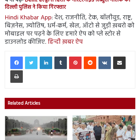
ये भी पढ़ें-
Delhi: हल्द्वानी हिंसा के मास्टरमाइंड अब्दुल मलिक को
दिल्ली पुलिस ने किया गिरफ्तार
Hindi Khabar App
: देश, राजनीति, टेक, बॉलीवुड, राष्ट्र,
बिज़नेस, ज्योतिष, धर्म-कर्म, खेल, ऑटो से जुड़ी ख़बरो को
मोबाइल पर पढ़ने के लिए हमारे ऐप को प्ले स्टोर से
डाउनलोड कीजिए.
हिन्दी ख़बर ऐप
LinkedIn
Tumblr
Pinterest
Reddit
VKontakte
Share via Email
Print
Related Articles