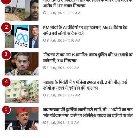
भरत तिवारी एनकाउंटर में हथियार डालने के बाद गोली मारने के
आरोप में STF जवान गिरफ्तार
31 July 2026 - 10:33 AM
PM मोदी के AI वीडियो पर बड़ा एक्शन, Meta इंडिया हेड
समेत कई लोगों पर केस दर्ज
31 July 2026 - 10:00 AM
‘गैंगस्टरां ते वार’ का 191वां दिन: पंजाब पुलिस की 611 स्थानों पर
छापेमारी, 310 गिरफ्तार
31 July 2026 - 9:20 AM
महाराष्ट्र के भिवंडी में 4 मंजिला इमारत ढही, 2 की मौत, कई
लोगों के मलबे में दबे होने की आशंका
31 July 2026 - 8:42 AM
जब सरकार की कुर्सियां खाली रहने लगीं, तो…’ भदोही का नाम
‘संत रविदास नगर’ करने पर अखिलेश यादव का बीजेपी पर तंज
31 July 2026 - 8:19 AM