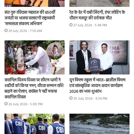
संत गुरु रविदास महाराज की 650वीं
रेत के ढेर में दबी जिंदगी, डंपर लोडिंग के
जयंती पर भाजपा चलाएगी राष्ट्रव्यापी
दौरान मजदूर की दर्दनाक मौत
‘समरसता संकल्प अभियान’
27 July 2026 - 5:48 PM
29 July 2026 - 7:56 AM
कारगिल विजय दिवस पर सीएम धामी ने
दून फिल्म स्कूल में भारत–ब्राज़ील फिल्म
शहीदों को किया नमन, वीरता सम्मान राशि
एवं सांस्कृतिक आदान-प्रदान कार्यक्रम
बढ़ाने का ऐलान, कांग्रेस ने नहीं मनाया
2026 का भव्य शुभारंभ
कारगिल दिवस
20 July 2026 - 6:56 PM
26 July 2026 - 5:00 PM