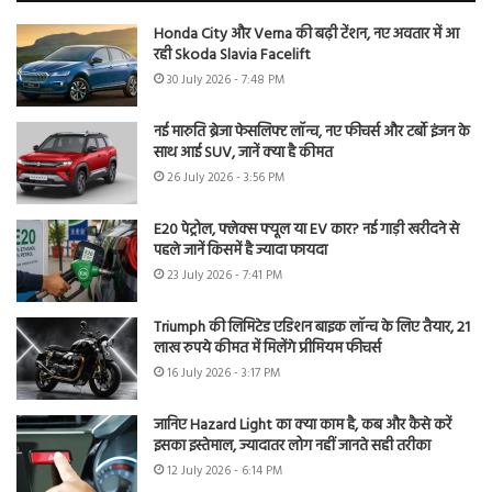
Honda City और Verna की बढ़ी टेंशन, नए अवतार में आ
रही Skoda Slavia Facelift
30 July 2026 - 7:48 PM
नई मारुति ब्रेजा फेसलिफ्ट लॉन्च, नए फीचर्स और टर्बो इंजन के
साथ आई SUV, जानें क्या है कीमत
26 July 2026 - 3:56 PM
E20 पेट्रोल, फ्लेक्स फ्यूल या EV कार? नई गाड़ी खरीदने से
पहले जानें किसमें है ज्यादा फायदा
23 July 2026 - 7:41 PM
Triumph की लिमिटेड एडिशन बाइक लॉन्च के लिए तैयार, 21
लाख रुपये कीमत में मिलेंगे प्रीमियम फीचर्स
16 July 2026 - 3:17 PM
जानिए Hazard Light का क्या काम है, कब और कैसे करें
इसका इस्तेमाल, ज्यादातर लोग नहीं जानते सही तरीका
12 July 2026 - 6:14 PM