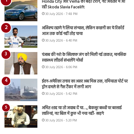
Honda City और Verna की बढ़ी टेंशन, नए अवतार में आ
रही Skoda Slavia Facelift
30 July 2026 - 7:48 PM
अजिंक्य रहाणे ने लिया संन्यास, लेकिन कप्तानी का ये रिकॉर्ड
आज तक कोई नहीं तोड़ पाया
30 July 2026 - 6:40 PM
पंजाब की नशे के खिलाफ जंग को मिली नई ताकत, मानसिक
स्वास्थ्य लीडर्स संभालेंगे मोर्चा
30 July 2026 - 6:06 PM
ईरान-अमेरिका तनाव का असर अब मिस्र तक, दमियाता पोर्ट पर
ड्रोन हमले से गैस टैंकर में लगी आग
30 July 2026 - 5:42 PM
अमित शाह या तो जवाब दें या…., बेकसूर बच्चों पर बरसाई
लाठियां, नए बिल में कुछ भी नया नहीं- खड़गे
30 July 2026 - 5:20 PM