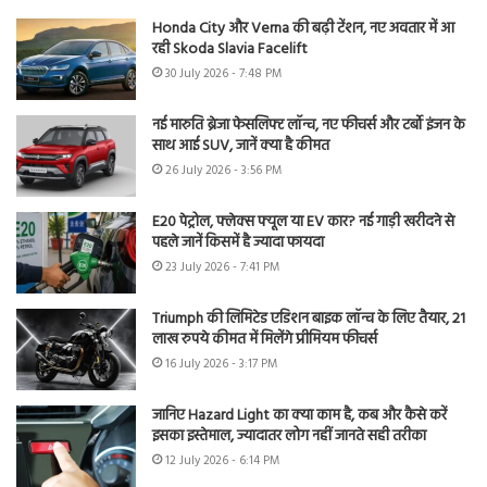
Honda City और Verna की बढ़ी टेंशन, नए अवतार में आ
रही Skoda Slavia Facelift
30 July 2026 - 7:48 PM
नई मारुति ब्रेजा फेसलिफ्ट लॉन्च, नए फीचर्स और टर्बो इंजन के
साथ आई SUV, जानें क्या है कीमत
26 July 2026 - 3:56 PM
E20 पेट्रोल, फ्लेक्स फ्यूल या EV कार? नई गाड़ी खरीदने से
पहले जानें किसमें है ज्यादा फायदा
23 July 2026 - 7:41 PM
Triumph की लिमिटेड एडिशन बाइक लॉन्च के लिए तैयार, 21
लाख रुपये कीमत में मिलेंगे प्रीमियम फीचर्स
16 July 2026 - 3:17 PM
जानिए Hazard Light का क्या काम है, कब और कैसे करें
इसका इस्तेमाल, ज्यादातर लोग नहीं जानते सही तरीका
12 July 2026 - 6:14 PM