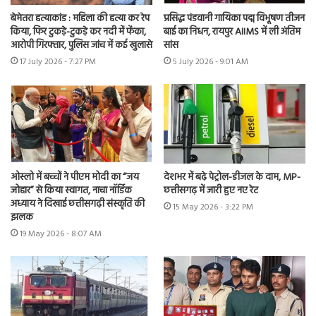
बेमेतरा हत्याकांड : महिला की हत्या कर रेप
प्रसिद्ध पंडवानी गायिका पद्म विभूषण तीजन
किया, फिर टुकड़े-टुकड़े कर नदी में फेंका,
बाई का निधन, रायपुर AIIMS में ली अंतिम
आरोपी गिरफ्तार, पुलिस जांच में कई खुलासे
सांस
17 July 2026 - 7:27 PM
5 July 2026 - 9:01 AM
ओस्लो में बच्चों ने पीएम मोदी का “जय
देशभर में बढ़े पेट्रोल-डीजल के दाम, MP-
जोहार” से किया स्वागत, नाचा नॉर्डिक
छत्तीसगढ़ में जारी हुए नए रेट
अध्याय ने दिखाई छत्तीसगढ़ी संस्कृति की
15 May 2026 - 3:22 PM
झलक
19 May 2026 - 8:07 AM