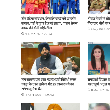
टीम इंडिया सावधान, जिस जिम्बाब्वे को कमजोर
नोएडा में घरों में 
समझा, वही दे चुका है 3 बड़े झटके, कप्तान श्रेयस
गिरफ्तार, चोरी क
अय्यर की होगी अग्निपरीक्षा
4 July 2026 - 9
21 July 2026 - 5:25 PM
मान सरकार द्वारा लाए गए बेअदबी विरोधी सख्त
समावेशी विकास क
कानून के तहत उम्रकैद और 25 लाख रुपये का
महत्वपूर्ण: अतुल अ
लगेगा जुर्माना: बैंस
11 March 2026 
14 April 2026 - 11:39 AM