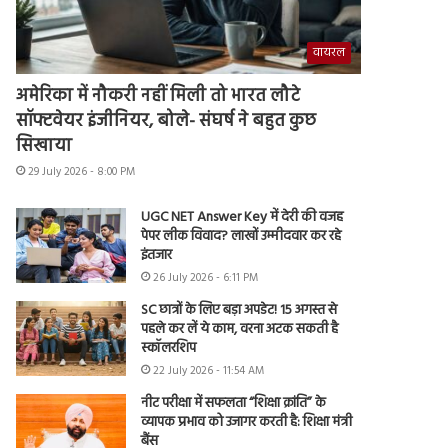
वायरल
अमेरिका में नौकरी नहीं मिली तो भारत लौटे
सॉफ्टवेयर इंजीनियर, बोले- संघर्ष ने बहुत कुछ
सिखाया
29 July 2026 - 8:00 PM
UGC NET Answer Key में देरी की वजह
पेपर लीक विवाद? लाखों उम्मीदवार कर रहे
इंतजार
26 July 2026 - 6:11 PM
SC छात्रों के लिए बड़ा अपडेट! 15 अगस्त से
पहले कर लें ये काम, वरना अटक सकती है
स्कॉलरशिप
22 July 2026 - 11:54 AM
नीट परीक्षा में सफलता “शिक्षा क्रांति” के
व्यापक प्रभाव को उजागर करती है: शिक्षा मंत्री
बैंस