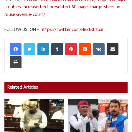
troubles-increased-ed-presented-60-page-charge-sheet-in-
rouse-avenue-court/
FOLLOW US ON –
https://twitter.com/HindiKhabar
LinkedIn
Tumblr
Pinterest
Reddit
VKontakte
Share via Email
Print
Related Articles